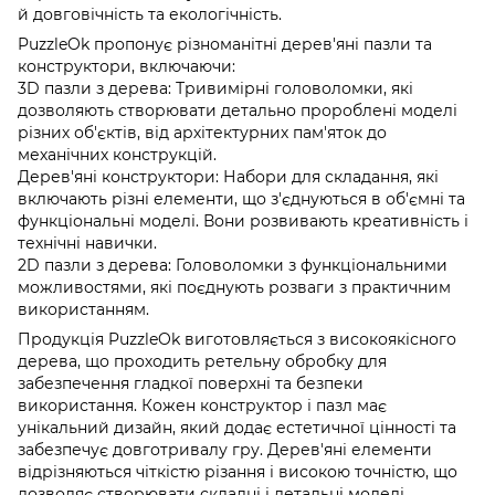
й довговічність та екологічність.
PuzzleOk пропонує різноманітні дерев'яні пазли та
конструктори, включаючи:
3D пазли з дерева: Тривимірні головоломки, які
дозволяють створювати детально пророблені моделі
різних об'єктів, від архітектурних пам'яток до
механічних конструкцій.
Дерев'яні конструктори: Набори для складання, які
включають різні елементи, що з'єднуються в об'ємні та
функціональні моделі. Вони розвивають креативність і
технічні навички.
2D пазли з дерева: Головоломки з функціональними
можливостями, які поєднують розваги з практичним
використанням.
Продукція PuzzleOk виготовляється з високоякісного
дерева, що проходить ретельну обробку для
забезпечення гладкої поверхні та безпеки
використання. Кожен конструктор і пазл має
унікальний дизайн, який додає естетичної цінності та
забезпечує довготривалу гру. Дерев'яні елементи
відрізняються чіткістю різання і високою точністю, що
дозволяє створювати складні і детальні моделі.