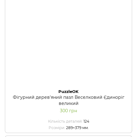
PuzzleOK
Фігурний дерев'яний пазл Веселковий Єдиноріг
великий
300 грн
Кількість деталей
124
Розміри
289×379 мм.