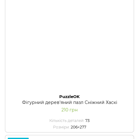
PuzzleOK
Фігурний дерев'яний пазл Сніжний Хаскі
210 грн
Кількість деталей
73
Розміри
206×277