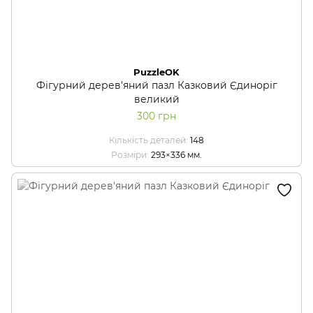
PuzzleOK
Фігурний дерев'яний пазл Казковий Єдиноріг
великий
300 грн
Кількість деталей
148
Розміри
293×336 мм.