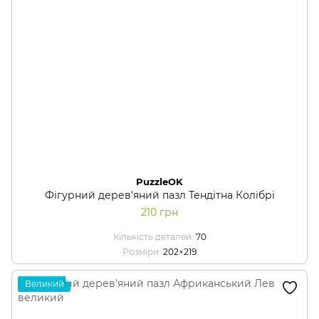
PuzzleOK
Фігурний дерев'яний пазл Тендітна Колібрі
210 грн
Кількість деталей
70
Розміри
202×219
Великий