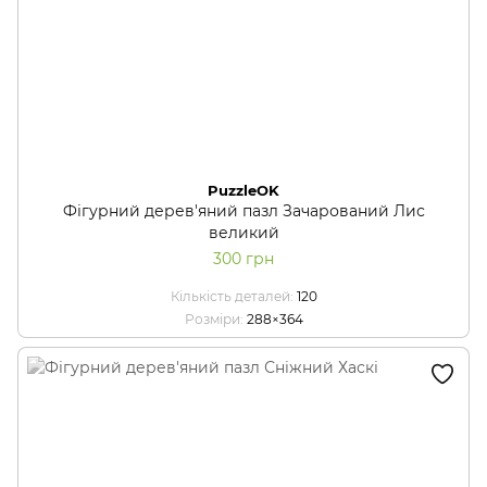
PuzzleOK
Фігурний дерев'яний пазл Зачарований Лис
великий
300 грн
Кількість деталей
120
Розміри
288×364