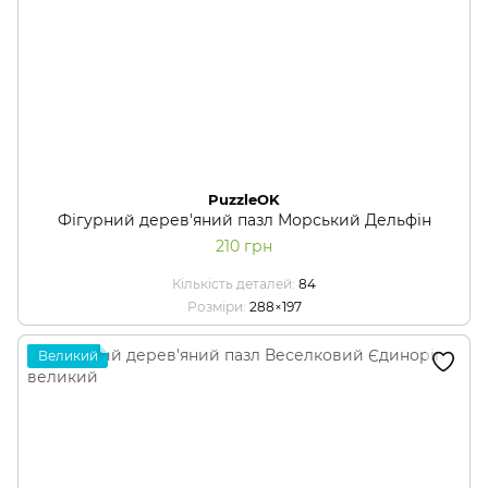
PuzzleOK
Фігурний дерев'яний пазл Морський Дельфін
210 грн
Кількість деталей
84
Розміри
288×197
Великий