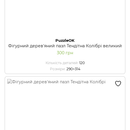
PuzzleOK
Фігурний дерев'яний пазл Тендітна Колібрі великий
300 грн
Кількість деталей
120
Розміри
290×314