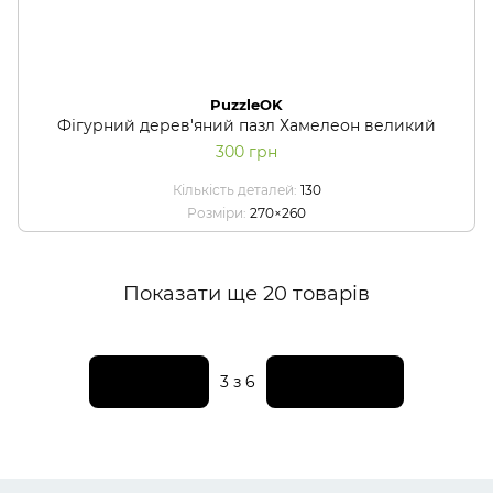
PuzzleOK
Фігурний дерев'яний пазл Хамелеон великий
300 грн
Кількість деталей
130
Розміри
270×260
Показати ще 20 товарів
Назад
Вперед
3
з 6