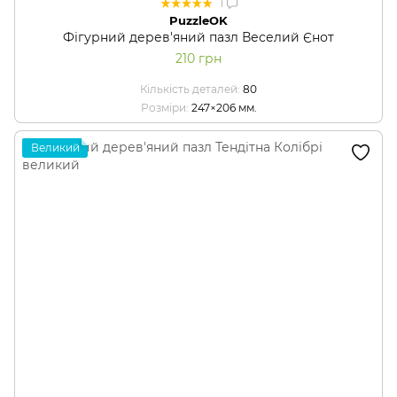
1
PuzzleOK
Фігурний дерев'яний пазл Веселий Єнот
210 грн
Кількість деталей
80
Розміри
247×206 мм.
Великий