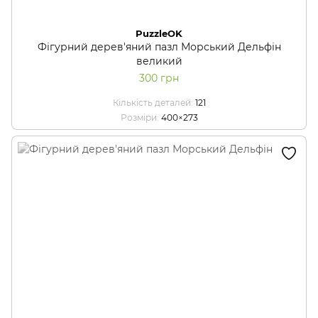
PuzzleOK
Фігурний дерев'яний пазл Морський Дельфін
великий
300 грн
Кількість деталей
121
Розміри
400×273