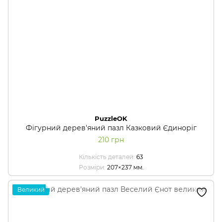
PuzzleOK
Фігурний дерев'яний пазл Казковий Єдиноріг
210 грн
Кількість деталей
63
Розміри
207×237 мм.
Великий