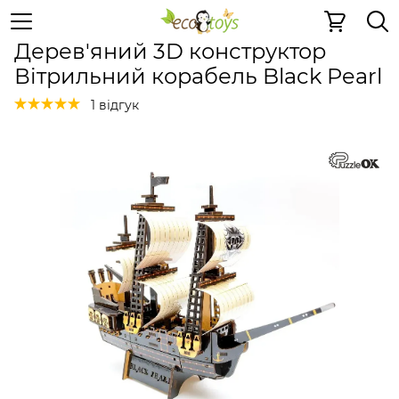
Дерев'яні конструктори
Дерев'яні конструктори
Дер
Дерев'яний 3D конструктор
Вітрильний корабель Black Pearl
1 відгук