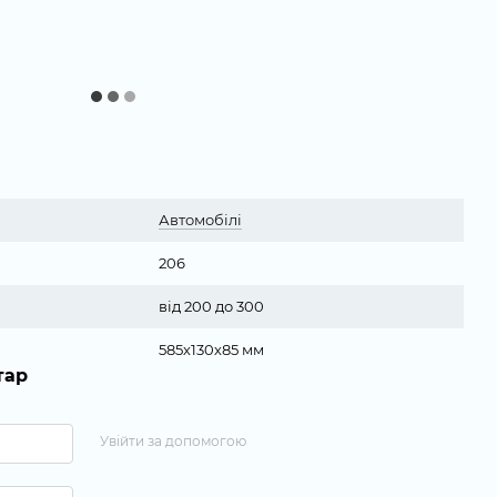
Автомобілі
206
від 200 до 300
585х130х85 мм
тар
Увійти за допомогою