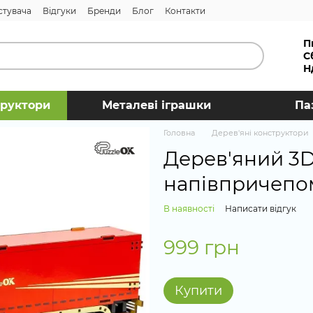
стувача
Відгуки
Бренди
Блог
Контакти
П
С
Н
труктори
Металеві іграшки
Па
Головна
Дерев'яні конструктори
Дерев'яний 3D
напівпричепо
В наявності
Написати відгук
999 грн
Купити