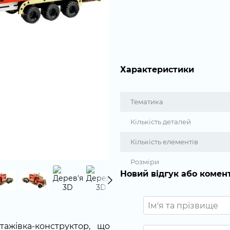
Характеристики
Тематика
Кількість деталей
Кількість елементів
Розміри
Новий відгук або комен
жівка-конструктор, що