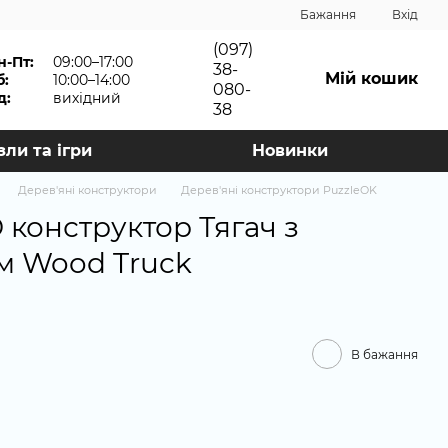
Бажання
Вхід
(097)
н-Пт:
09:00–17:00
38-
Мій кошик
б:
10:00–14:00
080-
д:
вихідний
38
зли та ігри
Новинки
Дерев'яні конструктори
Дерев'яні конструктори PuzzleOK
 конструктор Тягач з
м Wood Truck
В бажання