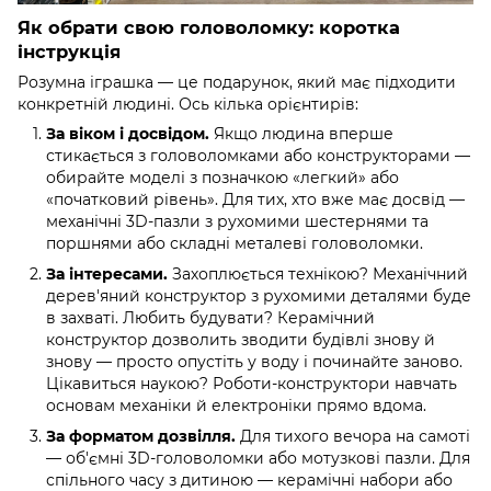
Як обрати свою головоломку: коротка
інструкція
Розумна іграшка — це подарунок, який має підходити
конкретній людині. Ось кілька орієнтирів:
За віком і досвідом.
Якщо людина вперше
стикається з головоломками або конструкторами —
обирайте моделі з позначкою «легкий» або
«початковий рівень». Для тих, хто вже має досвід —
механічні 3D-пазли з рухомими шестернями та
поршнями або складні металеві головоломки.
За інтересами.
Захоплюється технікою? Механічний
дерев'яний конструктор з рухомими деталями буде
в захваті. Любить будувати? Керамічний
конструктор дозволить зводити будівлі знову й
знову — просто опустіть у воду і починайте заново.
Цікавиться наукою? Роботи-конструктори навчать
основам механіки й електроніки прямо вдома.
За форматом дозвілля.
Для тихого вечора на самоті
— об'ємні 3D-головоломки або мотузкові пазли. Для
спільного часу з дитиною — керамічні набори або