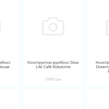
мбокс
Конструктор-румбокс Slow
Констр
House
Life Café Robotime
Dream
1 899 грн