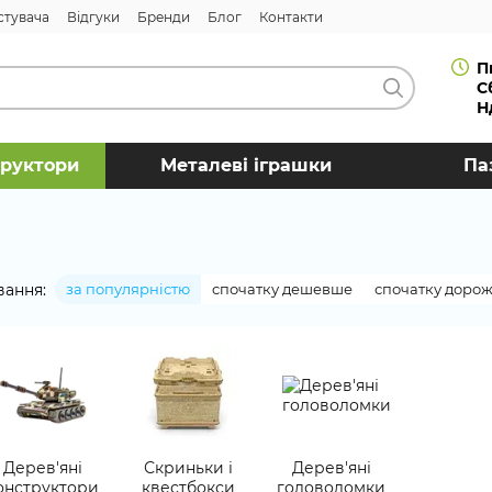
стувача
Відгуки
Бренди
Блог
Контакти
П
С
Н
труктори
Металеві іграшки
Па
вання:
за популярністю
спочатку дешевше
спочатку доро
Дерев'яні
Скриньки і
Дерев'яні
онструктори
квестбокси
головоломки