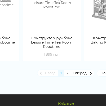
мбокс
Конструктор-румбокс
Констр
Robotime
Leisure Time Tea Room
Baking 
Robotime
1 899 грн
Назад
1
2
Вперед
По
Клієнтам