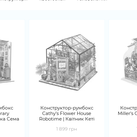
мбокс
Конструктор-румбокс
Констр
rary
Cathy's Flower House
Miller'
ека Сема
Robotime | Квітник Кеті
1 899 грн