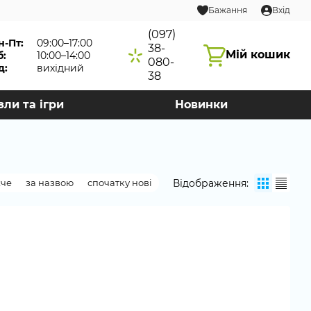
Бажання
Вхід
(097)
н-Пт:
09:00–17:00
38-
Мій кошик
б:
10:00–14:00
080-
д:
вихідний
38
зли та ігри
Новинки
Відображення:
жче
за назвою
спочатку нові