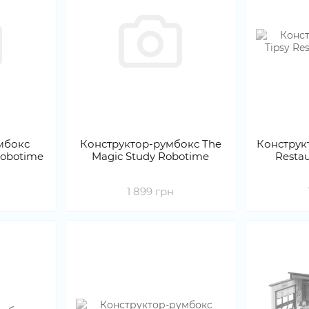
мбокс
Конструктор-румбокс The
Конструк
Robotime
Magic Study Robotime
Resta
1 899 грн