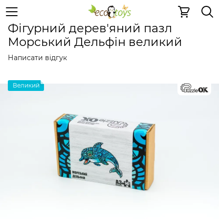
Пазли та ігри
Дерев'яні 2D пазли
Дерев'яні 2D пазли
Фігурний дерев'яний пазл
Морський Дельфін великий
Написати відгук
Великий