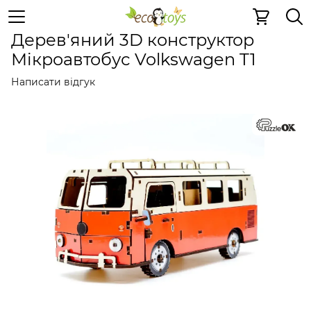
Дерев'яні конструктори
Дерев'яні конструктори
Дер
Дерев'яний 3D конструктор
Мікроавтобус Volkswagen T1
Написати відгук