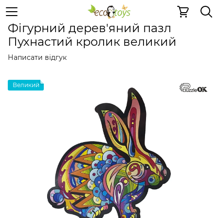
Пазли та ігри
Дерев'яні 2D пазли
Дерев'яні 2D пазли
Фігурний дерев'яний пазл
Пухнастий кролик великий
Написати відгук
Великий