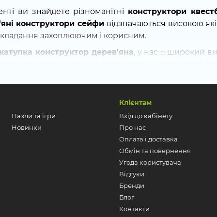
нті ви знайдете різноманітні
конструктори квест
'яні конструктори сейфи
відзначаються високою які
складання захоплюючим і корисним.
катулка конструктор дерев'яна
, у нас є широкий в
ікавою головоломкою, що дозволяє розвивати логічне
рто звернути на
3D пазли сейфи з кодом
. Ці мод
х ідеальним вибором для любителів розгадок і захопл
Клієнтам
оловоломка купити в Україні
? Наш магазин пропону
Пазли та ігри
Вхід до кабінету
дходять як для дітей, так і для дорослих. У нас ви з
Новинки
Про нас
зпечують години розваг і розвитку.
Оплата і доставка
сортимент скриньок і сейфів і знайдіть ідеальн
Обмін та повернення
ої колекції головоломок!
Угода користувача
Відгуки
Бренди
Блог
Контакти