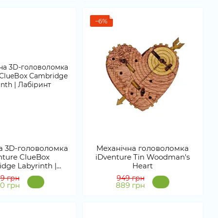
−6%
а 3D-головоломка
Механічна головоломка
nture ClueBox
iDventure Tin Woodman's
dge Labyrinth |
Heart
Лабіринт
99 грн
949 грн
90 грн
889 грн