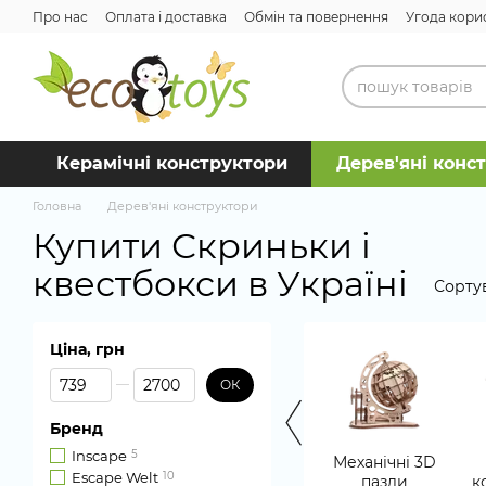
Перейти до основного контенту
Про нас
Оплата і доставка
Обмін та повернення
Угода кори
Керамічні конструктори
Дерев'яні конс
Головна
Дерев'яні конструктори
Купити Скриньки і
квестбокси в Україні
Сорту
Ціна, грн
Від Ціна, грн
До Ціна, грн
ОК
Бренд
Inscape
5
Механічні 3D
Escape Welt
10
пазли
к