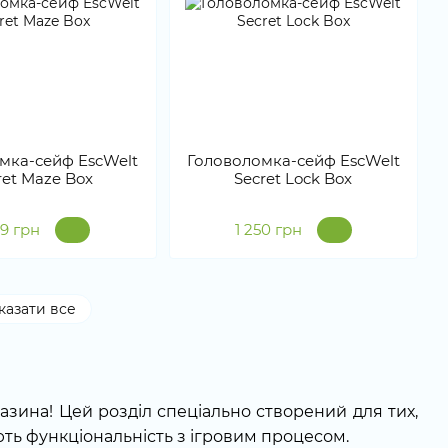
мка-сейф EscWelt
Головоломка-сейф EscWelt
ret Maze Box
Secret Lock Box
39 грн
1 250 грн
казати все
азина! Цей розділ спеціально створений для тих,
ють функціональність з ігровим процесом.