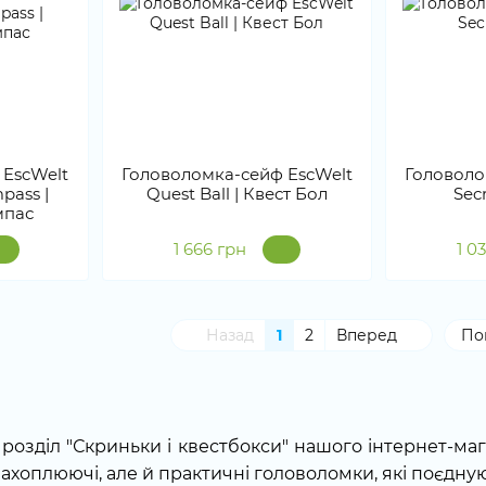
 EscWelt
Головоломка-сейф EscWelt
Головоло
pass |
Quest Ball | Квест Бол
Sec
мпас
1 666 грн
1 0
Назад
1
2
Вперед
По
розділ "Скриньки і квестбокси" нашого інтернет-маг
захоплюючі, але й практичні головоломки, які поєдну