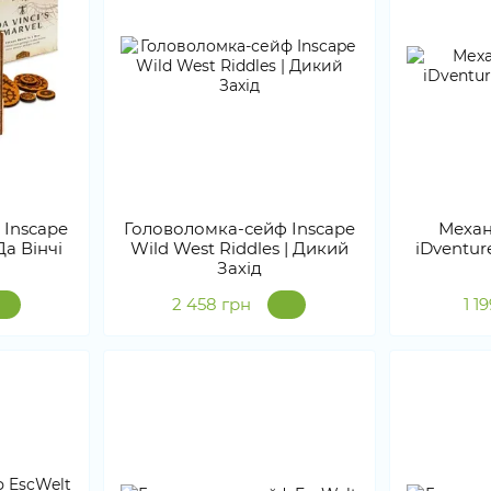
 Inscape
Головоломка-сейф Inscape
Механ
Да Вінчі
Wild West Riddles | Дикий
iDventur
Захід
2 458 грн
1 1