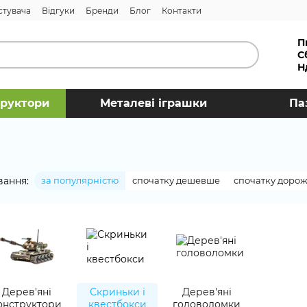
стувача
Відгуки
Бренди
Блог
Контакти
П
С
Н
труктори
Металеві іграшки
Па
вання:
за популярністю
спочатку дешевше
спочатку доро
Дерев'яні
Скриньки і
Дерев'яні
онструктори
квестбокси
головоломки