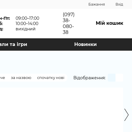
Бажання
Вхід
(097)
н-Пт:
09:00–17:00
38-
Мій кошик
б:
10:00–14:00
080-
д:
вихідний
38
зли та ігри
Новинки
Відображення:
жче
за назвою
спочатку нові