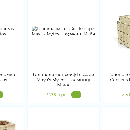
оломка
Головоломка-сейф Inscape
Головоло
ptos
Maya's Myths | Таємниці
Caeser's 
Майя
2 700 грн
2 4