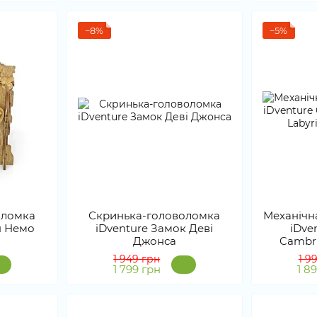
−8%
−5%
оломка
Скринька-головоломка
Механічн
н Немо
iDventure Замок Деві
iDve
Джонса
Cambri
1 949 грн
1 9
1 799 грн
1 8