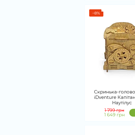
−8%
Скринька-голов
iDventure Капіта
Наутілус
1 799 грн
1 649 грн