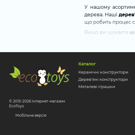
У нашому асортиме
дерева. Наші
дерев
що робить процес 
Якщо ви шукаєте
ш
дрібниць, але й є ц
Особливу увагу ва
сейфа, що робить ї
Каталог
Шукаєте, де
сейф г
Керамічні конструктори
головоломок, які пі
Дерев'яні конструктори
дорослих
, які забе
Металеві іграшки
Перегляньте наш а
доповненням до ваш
© 2013-2026 Інтернет-магазин
EcoToys.
Мобільна версія