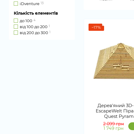
iDventure
13
Кількість елементів
до 100
4
від 100 до 200
1
−17%
від 200 до 300
1
Дерев'яний 3D
EscapeWelt Піра
Quest Pyram
2 099 грн
1 749 грн