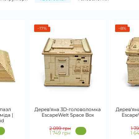
−17%
−8%
-пазл
Дерев’яна 3D-головоломка
Дерев’ян
міда |
EscapeWelt Space Box
EscapeW
id
2 099 грн
1 7
1 749 грн
1 6