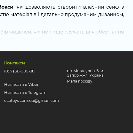
бокси
, які дозволяють створити власний сейф з
стю матеріалів і детально продуманим дизайном,
ибір моделей, які не лише служать для зберігання
 мислення і терпіння.
елі поєднують елементи головоломки з функцією
юючих викликів.
Контакти
є широкий асортимент складних конструкторів і
(097) 38-080-38
пр. Металургів, 6, м.
найдете
складний конструктор
і
конструктор для
Запоріжжя, Україна
Мапа проїзду
Написати в Viber
у модель, яка стане відмінним подарунком або
Написати в Telegram
ecotoys.com.ua@gmail.com