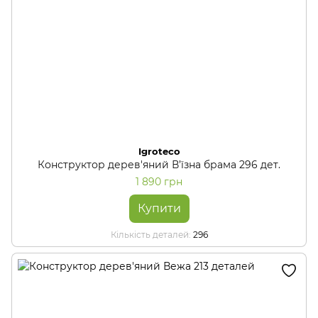
Igroteco
Конструктор дерев'яний В’їзна брама 296 дет.
1 890 грн
Купити
Кількість деталей
296