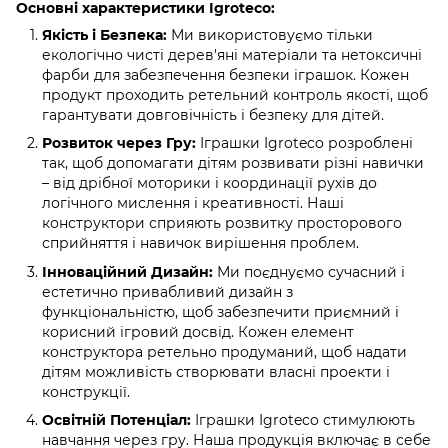
Основні характеристики Igroteco:
Якість і Безпека:
Ми використовуємо тільки
екологічно чисті дерев'яні матеріали та нетоксичні
фарби для забезпечення безпеки іграшок. Кожен
продукт проходить ретельний контроль якості, щоб
гарантувати довговічність і безпеку для дітей.
Розвиток через Гру:
Іграшки Igroteco розроблені
так, щоб допомагати дітям розвивати різні навички
– від дрібної моторики і координації рухів до
логічного мислення і креативності. Наші
конструктори сприяють розвитку просторового
сприйняття і навичок вирішення проблем.
Інноваційний Дизайн:
Ми поєднуємо сучасний і
естетично привабливий дизайн з
функціональністю, щоб забезпечити приємний і
корисний ігровий досвід. Кожен елемент
конструктора ретельно продуманий, щоб надати
дітям можливість створювати власні проекти і
конструкції.
Освітній Потенціал:
Іграшки Igroteco стимулюють
навчання через гру. Наша продукція включає в себе