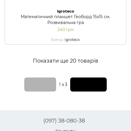
Igroteco
Математичний планшет Геоборд 15х15 см.
Розвивальна гра
240 грн
Бренд
Igroteco
Показати ще 20 товарів
Назад
Вперед
1
з 3
(097) 38-080-38