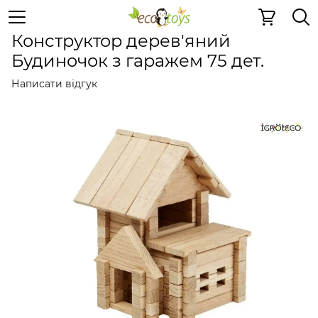
Дерев'яні конструктори
Дерев'яні конструктори
Дер
Конструктор дерев'яний
Будиночок з гаражем 75 дет.
Написати відгук