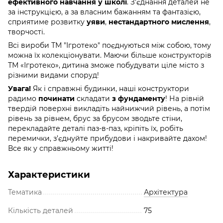
ефективного навчання у школі
. З'єднання деталей не
за інструкцією, а за власним бажанням та фантазією,
сприятиме розвитку
уяви
,
нестандартного мислення
,
творчості.
Всі вироби ТМ "Ігротеко" поєднуються між собою, тому
можна їх колекціонувати. Маючи більше конструкторів
ТМ «Ігротеко», дитина зможе побудувати ціле місто з
різними видами споруд!
Увага!
Як і справжні будинки, наші конструктори
радимо
починати
складати
з фундаменту
! На рівній
твердій поверхні викладіть найнижчий рівень, а потім
рівень за рівнем, брус за брусом зводьте стіни,
перекладайте деталі паз-в-паз, кріпіть їх, робіть
перемички, з’єднуйте прибудови і накривайте дахом!
Все як у справжньому житті!
Характеристики
Тематика
Архітектура
Кількість деталей
75