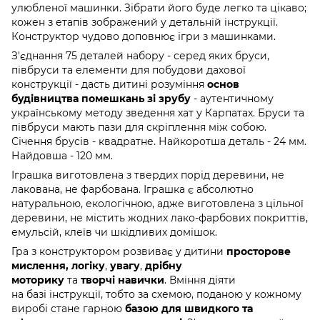
улюбленої машинки. Зібрати його буде легко та цікаво;
кожен з етапів зображений у детальній інструкції.
Конструктор чудово доповнює ігри з машинками.
З'єднання 75 деталей набору - серед яких бруси,
півбруси та елементи для побудови дахової
конструкції - дасть дитині розуміння
основ
будівництва помешкань зі зрубу
- аутентичному
українському методу зведення хат у Карпатах. Бруси та
півбруси мають пази для скріплення між собою.
Січення брусів - квадратне. Найкоротша деталь - 24 мм.
Найдовша - 120 мм.
Іграшка виготовлена з твердих порід деревини, не
лакована, не фарбована. Іграшка є абсолютно
натуральною, екологічною, адже виготовлена з цільної
деревини, не містить жодних лако-фарбових покриттів,
емульсій, клеїв чи шкідливих домішок.
Гра з конструктором розвиває у дитини
просторове
мислення
,
логіку
,
увагу
,
дрібну
моторику
та
творчі
навички
. Вміння діяти
на базі інструкції, тобто за схемою, поданою у кожному
виробі стане гарною
базою для швидкого та