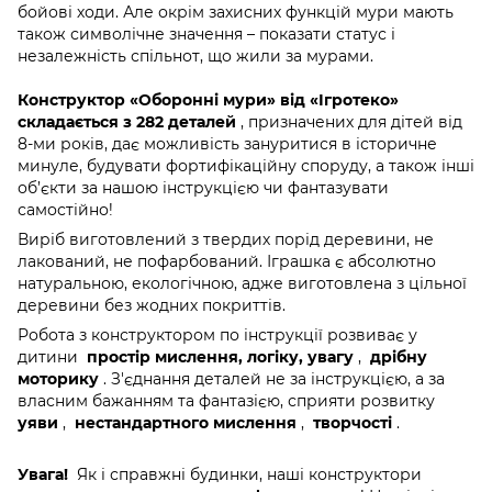
бойові ходи. Але окрім захисних функцій мури мають
також символічне значення – показати статус і
незалежність спільнот, що жили за мурами.
Конструктор «Оборонні мури» від «Ігротеко»
складається з 282 деталей
, призначених для дітей від
8-ми років, дає можливість зануритися в історичне
минуле, будувати фортифікаційну споруду, а також інші
об’єкти за нашою інструкцією чи фантазувати
самостійно!
Виріб виготовлений з твердих порід деревини, не
лакований, не пофарбований. Іграшка є абсолютно
натуральною, екологічною, адже виготовлена з цільної
деревини без жодних покриттів.
Робота з конструктором по інструкції розвиває у
дитини
простір мислення, логіку, увагу
,
дрібну
моторику
. З'єднання деталей не за інструкцією, а за
власним бажанням та фантазією, сприяти розвитку
уяви
,
нестандартного мислення
,
творчості
.
Увага!
Як і справжні будинки, наші конструктори