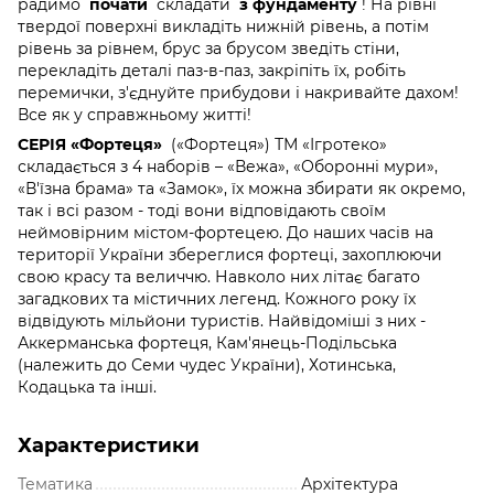
радимо
почати
складати
з фундаменту
! На рівні
твердої поверхні викладіть нижній рівень, а потім
рівень за рівнем, брус за брусом зведіть стіни,
перекладіть деталі паз-в-паз, закріпіть їх, робіть
перемички, з'єднуйте прибудови і накривайте дахом!
Все як у справжньому житті!
СЕРІЯ «Фортеця»
(«Фортеця») ТМ «Ігротеко»
складається з 4 наборів – «Вежа», «Оборонні мури»,
«В'їзна брама» та «Замок», їх можна збирати як окремо,
так і всі разом - тоді вони відповідають своїм
неймовірним містом-фортецею. До наших часів на
території України збереглися фортеці, захоплюючи
свою красу та величчю. Навколо них літає багато
загадкових та містичних легенд. Кожного року їх
відвідують мільйони туристів. Найвідоміші з них -
Аккерманська фортеця, Кам'янець-Подільська
(належить до Семи чудес України), Хотинська,
Кодацька
та інші.
Характеристики
Тематика
Архітектура