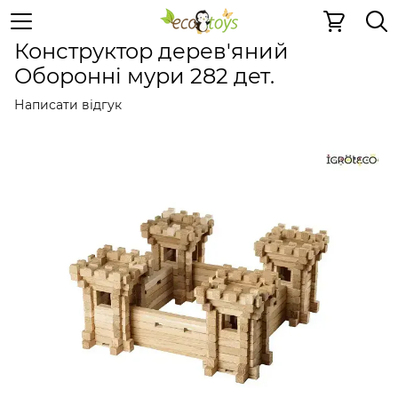
Дерев'яні конструктори
Дерев'яні конструктори
Дер
Конструктор дерев'яний
Оборонні мури 282 дет.
Написати відгук