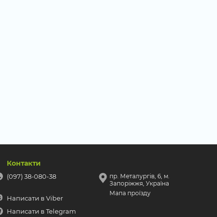
Контакти
(097) 38-080-38
пр. Металургів, 6, м.
Запоріжжя, Україна
Мапа проїзду
Написати в Viber
Написати в Telegram