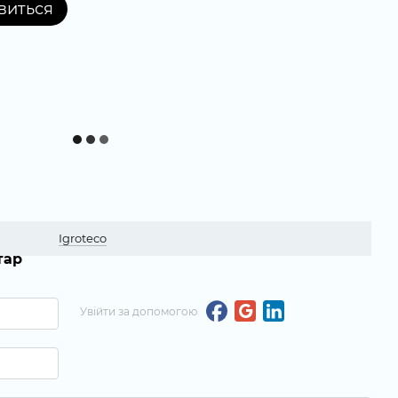
явиться
Igroteco
тар
Увійти за допомогою