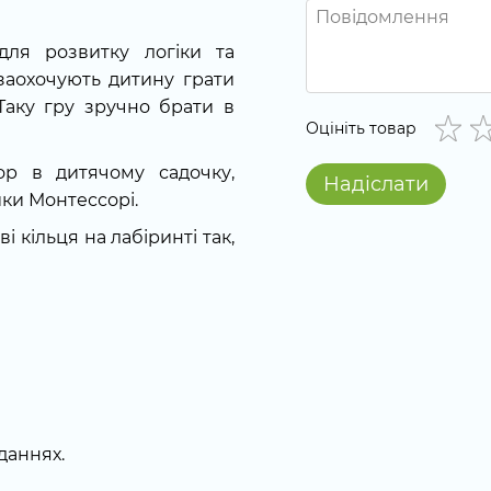
для розвитку логіки та
 заохочують дитину грати
Таку гру зручно брати в
Оцініть товар
гор в дитячому садочку,
Надіслати
ки Монтессорі.
 кільця на лабіринті так,
вданнях.