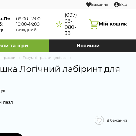
Бажання
Вхід
(097)
н-Пт:
09:00–17:00
38-
Мій кошик
б:
10:00–14:00
080-
д:
вихідний
38
зли та ігри
Новинки
і іграшки
Розумні іграшки Igroteco
ашка Логічний лабіринт для
гук
й пазл
В бажання