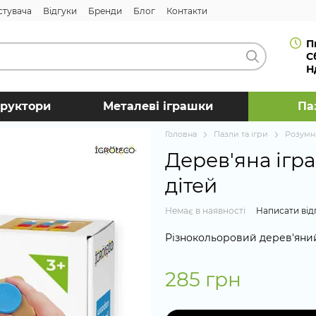
стувача
Відгуки
Бренди
Блог
Контакти
П
С
Н
труктори
Металеві іграшки
Па
Головна
Пазли та ігри
Розумн
Дерев'яна ігр
дітей
Немає в наявності
Написати від
Різнокольоровий дерев'яни
285 грн