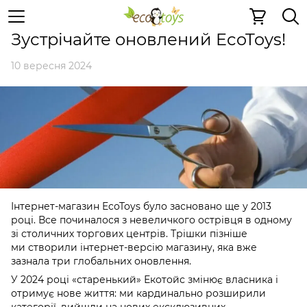
Блог
Зустрічайте оновлений EcoToys!
Зустрічайте оновлений EcoToys!
10 вересня 2024
Інтернет-магазин EcoToys було засновано ще у 2013
році. Все починалося з невеличкого острівця в одному
зі столичних торгових центрів. Трішки пізніше
ми створили інтернет-версію магазину, яка вже
зазнала три глобальних оновлення.
У 2024 році «старенький» Екотойс змінює власника і
отримує нове життя: ми кардинально розширили