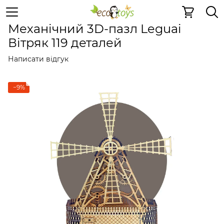
Дерев'яні конструктори
Механічні 3D пазли
Механічн
Механічний 3D-пазл Leguai
Вітряк 119 деталей
Написати відгук
−9%