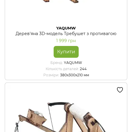
YAQUMW
Дерев'яна 3D-модель Требушет з противагою
1 999 грн
Купити
Бренд
YAQUMW
Кількість деталей
244
Розміри
380х300х210 мм