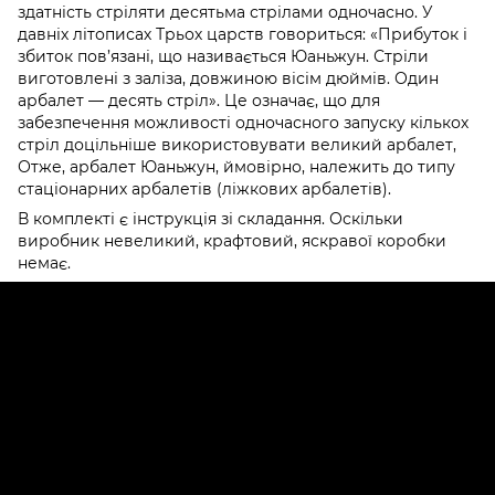
здатність стріляти десятьма стрілами одночасно. У
давніх літописах Трьох царств говориться: «Прибуток і
збиток пов’язані, що називається Юаньжун. Стріли
виготовлені з заліза, довжиною вісім дюймів. Один
арбалет — десять стріл». Це означає, що для
забезпечення можливості одночасного запуску кількох
стріл доцільніше використовувати великий арбалет,
Отже, арбалет Юаньжун, ймовірно, належить до типу
стаціонарних арбалетів (ліжкових арбалетів).
В комплекті є інструкція зі складання. Оскільки
виробник невеликий, крафтовий, яскравої коробки
немає.