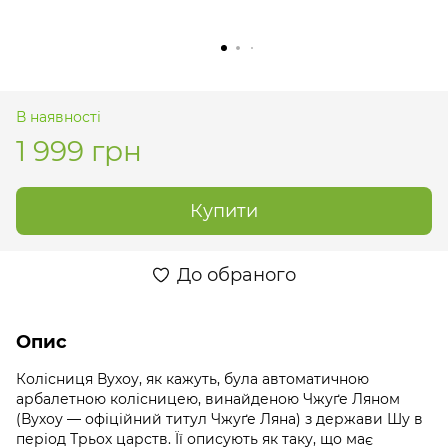
В наявності
1 999 грн
Купити
До обраного
Опис
Колісниця Вухоу, як кажуть, була автоматичною
арбалетною колісницею, винайденою Чжуґе Ляном
(Вухоу — офіційний титул Чжуґе Ляна) з держави Шу в
період Трьох царств. Її описують як таку, що має