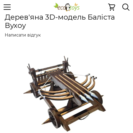
Дерев'яні конструктори
Механічні 3D пазли
Механіч
Дерев'яна 3D-модель Баліста
Вухоу
Написати відгук