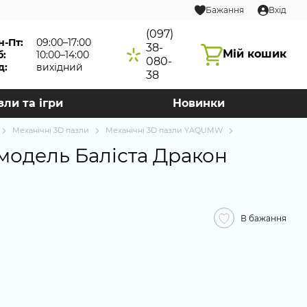
Бажання
Вхід
(097)
н-Пт:
09:00–17:00
38-
Мій кошик
б:
10:00–14:00
080-
д:
вихідний
38
зли та ігри
Новинки
Механічні 3D пазли
Механічні 3D пазли YAQUMW
модель Баліста Дракон
В бажання