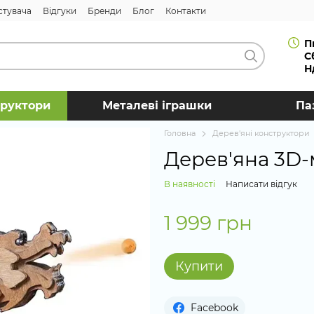
стувача
Відгуки
Бренди
Блог
Контакти
П
С
Н
труктори
Металеві іграшки
Па
Головна
Дерев'яні конструктори
Дерев'яна 3D-
В наявності
Написати відгук
1 999 грн
Купити
Facebook