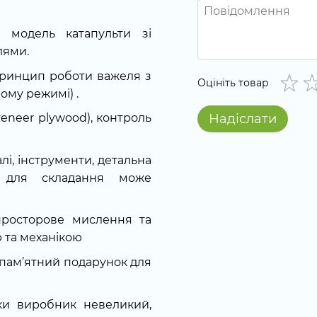
 модель катапульти зі
лями.
ринцип роботи важеля з
Оцініть товар
ому режимі) .
Надіслати
eneer plywood), контроль
алі, інструменти, детальна
к; для складання може
 просторове мислення та
ю та механікою
к пам’ятний подарунок для
ьки виробник невеликий,