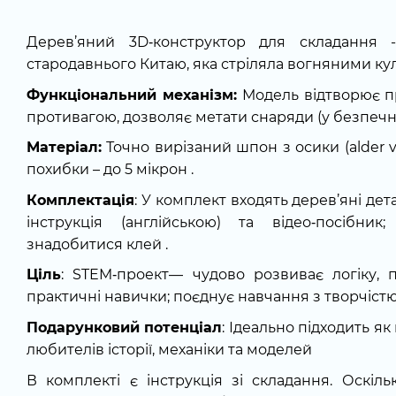
Дерев’яний 3D‑конструктор для складання -
стародавнього Китаю, яка стріляла вогняними ку
Функціональний механізм:
Модель відтворює п
противагою, дозволяє метати снаряди (у безпечн
Матеріал:
Точно вирізаний шпон з осики (alder v
похибки – до 5 мікрон .
Комплектація
: У комплект входять дерев’яні дет
інструкція (англійською) та відео‑посібни
знадобитися клей .
Ціль
: STEM‑проект— чудово розвиває логіку,
практичні навички; поєднує навчання з творчіст
Подарунковий потенціал
: Ідеально підходить я
любителів історії, механіки та моделей
В комплекті є інструкція зі складання. Оскіл