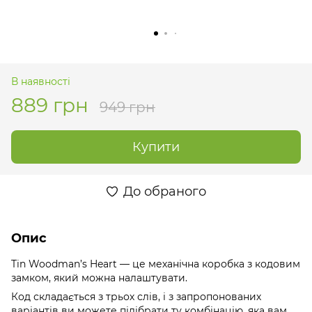
В наявності
889 грн
949 грн
Купити
До обраного
Опис
Tin Woodman’s Heart — це механічна коробка з кодовим
замком, який можна налаштувати.
Код складається з трьох слів, і з запропонованих
варіантів ви можете підібрати ту комбінацію, яка вам