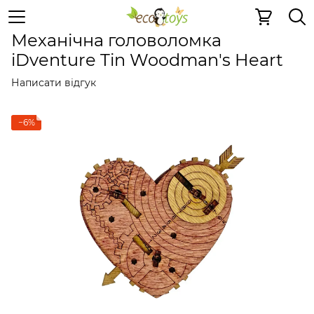
Дерев'яні конструктори
Скриньки і квестбокси
Скри
Механічна головоломка
iDventure Tin Woodman's Heart
Написати відгук
−6%