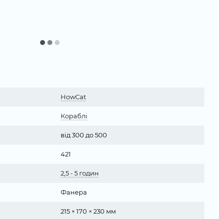
HowCat
Кораблі
від 300 до 500
421
2,5 - 5 годин
Фанера
215 × 170 × 230 мм