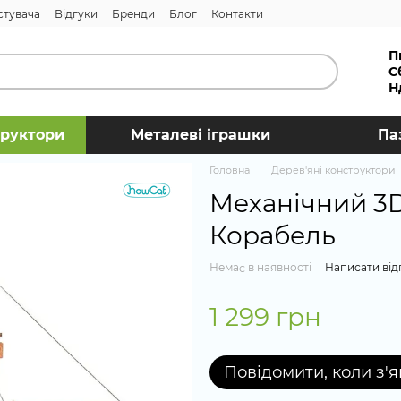
стувача
Відгуки
Бренди
Блог
Контакти
П
С
Н
труктори
Металеві іграшки
Па
Головна
Дерев'яні конструктори
Механічний 3D
Корабель
Немає в наявності
Написати від
1 299 грн
Повідомити, коли з'