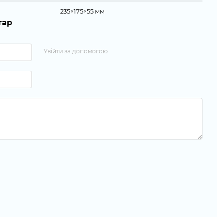
235×175×55 мм
тар
Увійти за допомогою