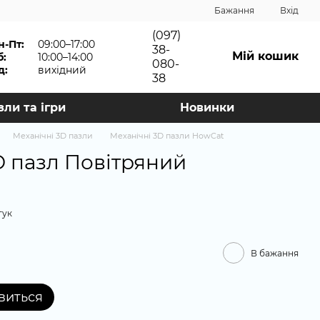
Бажання
Вхід
(097)
н-Пт:
09:00–17:00
38-
Мій кошик
б:
10:00–14:00
080-
д:
вихідний
38
зли та ігри
Новинки
Механічні 3D пазли
Механічні 3D пазли HowCat
 пазл Повітряний
гук
В бажання
явиться