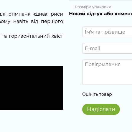
Розміри упаковки
Новий відгук або комен
лі стімпанк єднає риси
ьому навіть від першого
 та горизонтальний хвіст
Оцініть товар
Надіслати