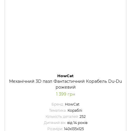
HowCat
Механічний 3D пазл Фантастичний Корабель Du-Du
рожевий
1 399 грн
Бренд
HowCat
Тематика
Кораблі
Кількість деталей
252
Дитячий вік
від 14 років
Розміри
140x135x125