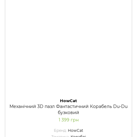
HowCat
Механічний 3D пазл Фантастичний Корабель Du-Du
бузковий
1 399 грн
Бренд
HowCat
Тематика
Кораблі