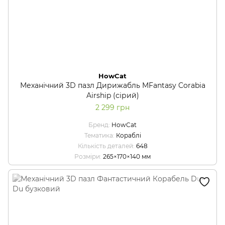
HowCat
Механічний 3D пазл Дирижабль MFantasy Corabia
Airship (сірий)
2 299 грн
Бренд
HowCat
Тематика
Кораблі
Кількість деталей
648
Розміри
265×170×140 мм