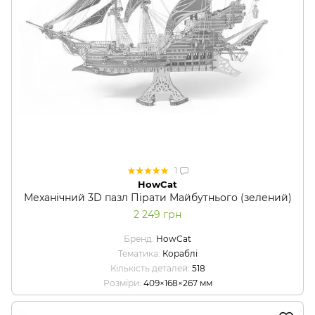
1
HowCat
Механічний 3D пазл Пірати Майбутнього (зелений)
2 249 грн
Бренд
HowCat
Тематика
Кораблі
Кількість деталей
518
Розміри
409×168×267 мм