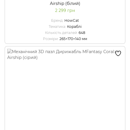
Airship (білий)
2 299 грн
Бренд
HowCat
Тематика
Кораблі
Кількість деталей
648
Розміри
265×170×140 мм