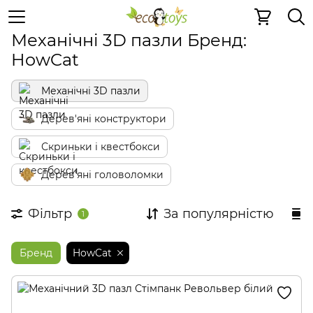
Дерев'яні конструктори
Механічні 3D пазли
Механічні 3D пазли Бренд:
HowCat
Механічні 3D пазли
Дерев'яні конструктори
Скриньки і квестбокси
Дерев'яні головоломки
Фільтр
За популярністю
1
Бренд
HowCat