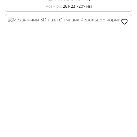
Розміри
281×231×207 мм