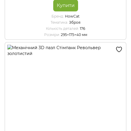
Купити
Бренд
HowCat
Тематика
Зброя
Кількість деталей
176
Розміри
295×175×40 мм