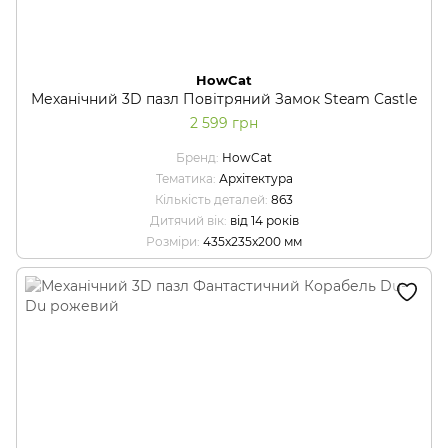
HowCat
Механічний 3D пазл Повітряний Замок Steam Castle
2 599 грн
Бренд
HowCat
Тематика
Архітектура
Кількість деталей
863
Дитячий вік
від 14 років
Розміри
435x235x200 мм