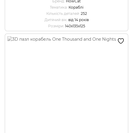
Бренд
HowCat
Тематика
Кораблі
Кількість деталей
252
Дитячий вік
від 14 років
Розміри
140x135x125