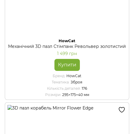
HowCat
Механічний 3D пазл Стімпанк Револьвер золотистий
1 499 грн
Купити
Бренд
HowCat
Тематика
Зброя
Кількість деталей
176
Розміри
295×175×40 мм