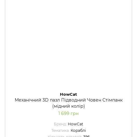
HowCat
Механічний 3D пазл Підводний Човен Стімпанк
(мідний колір)
1 699 грн
Бренд
HowCat
Тематика
Кораблі
Кількість деталей
396