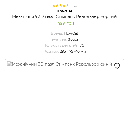
1
HowCat
Механічний 3D пазл Стімпанк Револьвер чорний
1 499 грн
Бренд
HowCat
Тематика
Зброя
Кількість деталей
176
Розміри
295×175×40 мм