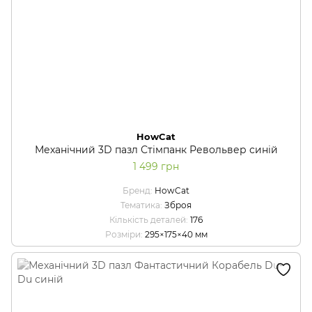
HowCat
Механічний 3D пазл Стімпанк Револьвер синій
1 499 грн
Бренд
HowCat
Тематика
Зброя
Кількість деталей
176
Розміри
295×175×40 мм