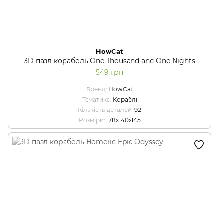
HowCat
3D пазл корабель One Thousand and One Nights
549 грн
Бренд
HowCat
Тематика
Кораблі
Кількість деталей
92
Розміри
178х140х145