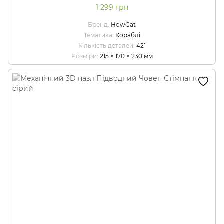
1 299 грн
Бренд
HowCat
Тематика
Кораблі
Кількість деталей
421
Розміри
215 × 170 × 230 мм