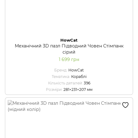
HowCat
Механічний 3D пазл Підводний Човен Стімпанк
сірий
1 699 грн
Бренд
HowCat
Тематика
Кораблі
Кількість деталей
396
Розміри
281×231×207 мм