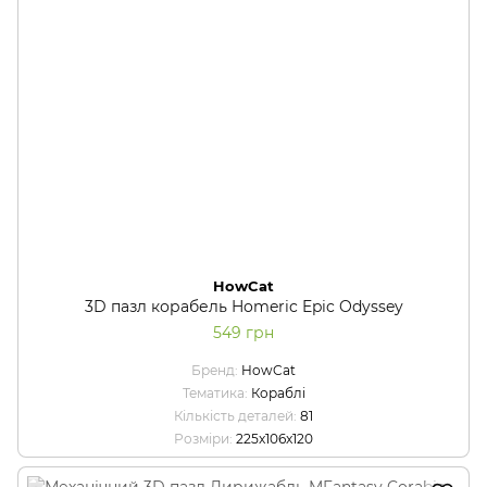
HowCat
3D пазл корабель Homeric Epic Odyssey
549 грн
Бренд
HowCat
Тематика
Кораблі
Кількість деталей
81
Розміри
225x106x120