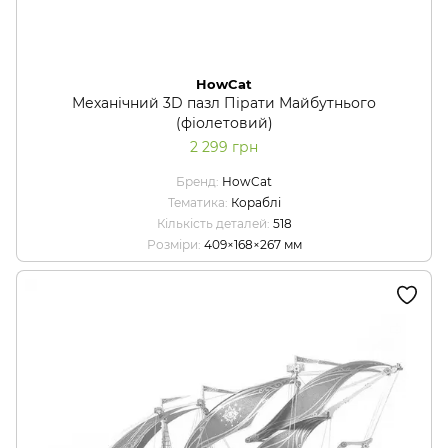
HowCat
Механічний 3D пазл Пірати Майбутнього
(фіолетовий)
2 299 грн
Бренд
HowCat
Тематика
Кораблі
Кількість деталей
518
Розміри
409×168×267 мм