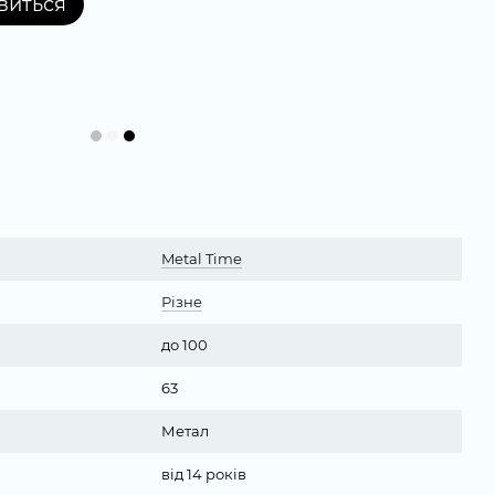
явиться
Metal Time
Різне
до 100
63
Метал
від 14 років