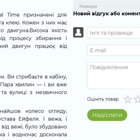
Розміри
Новий відгук або комен
al Time призначені для
та клею. Кожен з них має
о двигуна.Висока якість
від процесу збирання і
чний двигун працює від
м. Ви стрибаєте в кабіну,
 Пара хвилин — і ви вже
 та вулиці з незвичного
Оцініть товар
айшов колесо огляду,
Надіслати
става Ейфеля. І вежа, і
у від вежі, було збудовано
ка і водночас досконала