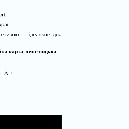
лі
.
раї.
етикою — ідеальне для
бна карта
,
лист-подяка
.
ацією