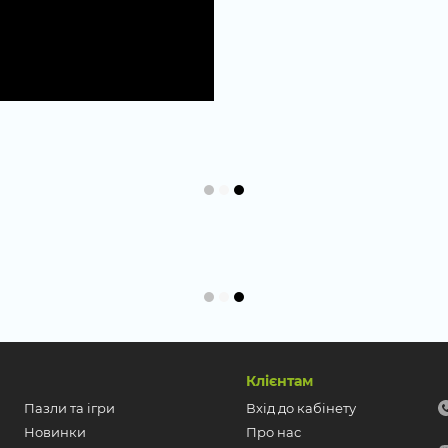
Клієнтам
Пазли та ігри
Вхід до кабінету
Новинки
Про нас