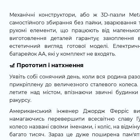
Механічні конструктори, або ж 3D-пазли Met
самостійного збирання без пайки, зварювання 
рухомі елементи, що працюють від маленьког
виготовлення деталей гарантує захоплення 
естетичний вигляд готової моделі. Електри
батарейок АА, які у комплект не входять.
🎢
Прототип і натхнення
Уявіть собі сонячний день, коли вся родина разо
прикріплену до величезного сталевого колеса.
летите над містом, впізнаючи звичні будинки
ракурсу.
Американський інженер Джордж Ферріс вин
намагаючись перевершити всесвітню славу Гу
колесо названі своїми іменами, і коліс, на відмін
багато тисяч. Зараз це дуже поширена пам'ят