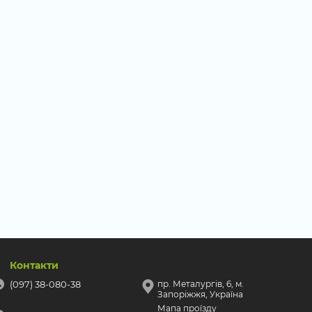
Контакти
(097) 38-080-38
пр. Металургів, 6, м.
Запоріжжя, Україна
Мапа проїзду