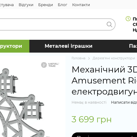
стувача
Відгуки
Бренди
Блог
Контакти
П
С
Н
труктори
Металеві іграшки
Па
Головна
Дерев'яні конструктори
Механічний 3D
Amusement Rid
електродвигу
Немає в наявності
Написати від
3 699 грн