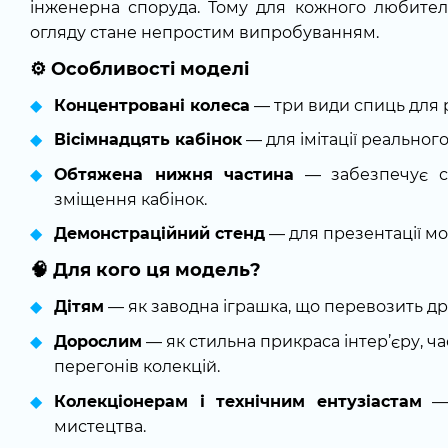
інженерна споруда. Тому для кожного любител
огляду стане непростим випробуванням.
⚙️
Особливості моделі
Концентровані колеса
— три види спиць для р
Вісімнадцять кабінок
— для імітації реального
Обтяжена нижня частина
— забезпечує ст
зміщення кабінок.
Демонстраційний стенд
— для презентації мо
🧠
Для кого ця модель?
Дітям
— як заводна іграшка, що перевозить др
Дорослим
— як стильна прикраса інтер’єру, ч
перегонів колекцій.
Колекціонерам і технічним ентузіастам
— 
мистецтва.