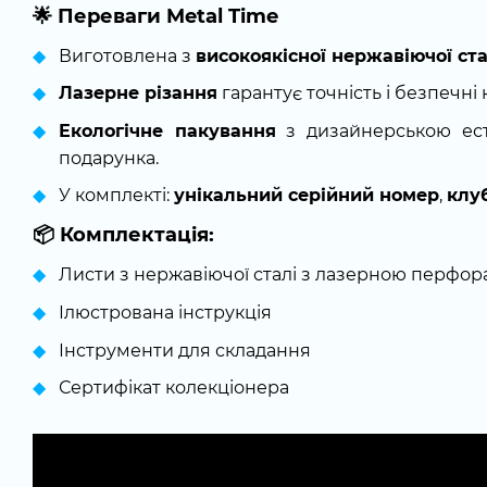
🌟
Переваги Metal Time
Виготовлена з
високоякісної нержавіючої ста
Лазерне різання
гарантує точність і безпечні к
Екологічне пакування
з дизайнерською ест
подарунка.
У комплекті:
унікальний серійний номер
,
клу
📦
Комплектація:
Листи з нержавіючої сталі з лазерною перфор
Ілюстрована інструкція
Інструменти для складання
Сертифікат колекціонера