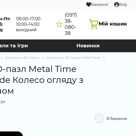
Бажання
Вхід
(097)
н-Пт:
09:00–17:00
38-
Мій кошик
б:
10:00–14:00
080-
д:
вихідний
38
зли та ігри
Новинки
Механічні 3D пазли
Механічні 3D пазли Metal Time
-пазл Metal Time
e Колесо огляду з
ном
гук
В бажання