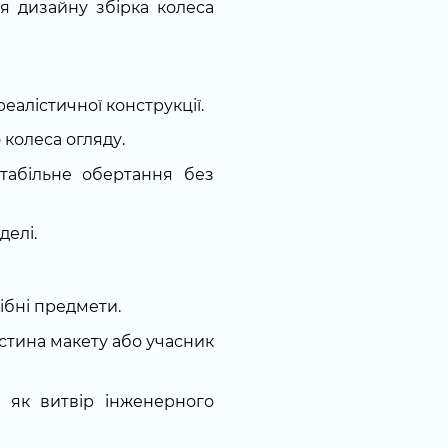
я дизайну збірка колеса
еалістичної конструкції.
 колеса огляду.
абільне обертання без
делі.
ібні предмети.
астина макету або учасник
як витвір інженерного