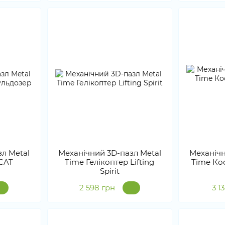
л Metal
Механічний 3D-пазл Metal
Механічн
 CAT
Time Гелікоптер Lifting
Time Ко
Spirit
2 598 грн
3 1