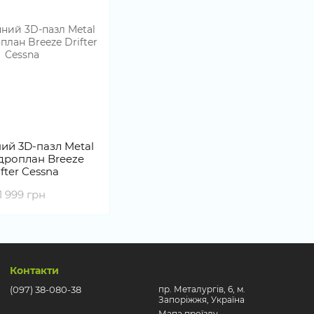
ий 3D-пазл Metal
ідроплан Breeze
ifter Cessna
1 999 грн
Контакти
(097) 38-080-38
пр. Металургів, 6, м.
Запоріжжя, Україна
Мапа проїзду