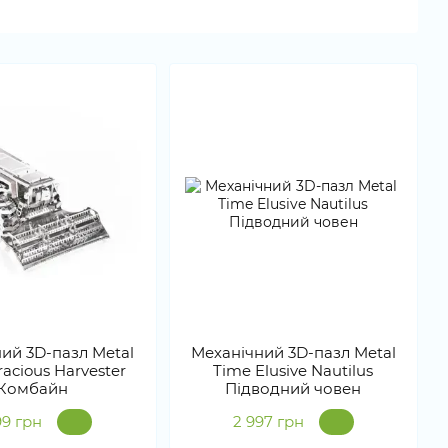
ий 3D-пазл Metal
Механічний 3D-пазл Metal
racious Harvester
Time Elusive Nautilus
Комбайн
Підводний човен
99 грн
2 997 грн