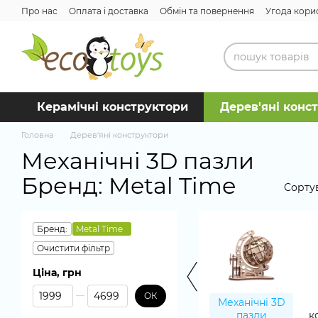
Перейти до основного контенту
Про нас
Оплата і доставка
Обмін та повернення
Угода кори
Керамічні конструктори
Дерев'яні конс
Головна
Дерев'яні конструктори
Механічні 3D пазли
Бренд: Metal Time
Сорту
Бренд:
Metal Time
Очистити фільтр
Ціна, грн
Від Ціна, грн
До Ціна, грн
ОК
Механічні 3D
пазли
к