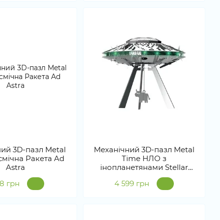
ий 3D-пазл Metal
Механічний 3D-пазл Metal
смічна Ракета Ad
Time НЛО з
Astra
інопланетянами Stellar
Raiders
38 грн
4 599 грн