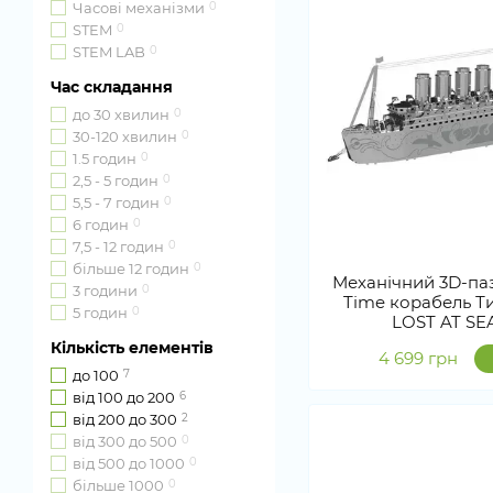
Часові механізми
0
STEM
0
STEM LAB
0
Час складання
до 30 хвилин
0
30-120 хвилин
0
1.5 годин
0
2,5 - 5 годин
0
5,5 - 7 годин
0
6 годин
0
7,5 - 12 годин
0
більше 12 годин
0
Механічний 3D-паз
3 години
0
Time корабель Ти
5 годин
0
LOST AT SE
Кількість елементів
4 699 грн
до 100
7
від 100 до 200
6
від 200 до 300
2
від 300 до 500
0
від 500 до 1000
0
більше 1000
0