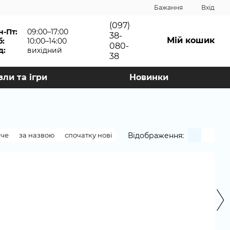
Бажання
Вхід
(097)
н-Пт:
09:00–17:00
38-
Мій кошик
б:
10:00–14:00
080-
д:
вихідний
38
зли та ігри
Новинки
Відображення:
жче
за назвою
спочатку нові