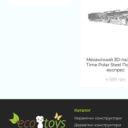
Механічний 3D-паз
Time Polar Steel 
експрес
4 599 грн
Каталог
Керамічні конструктори
Дерев'яні конструктори