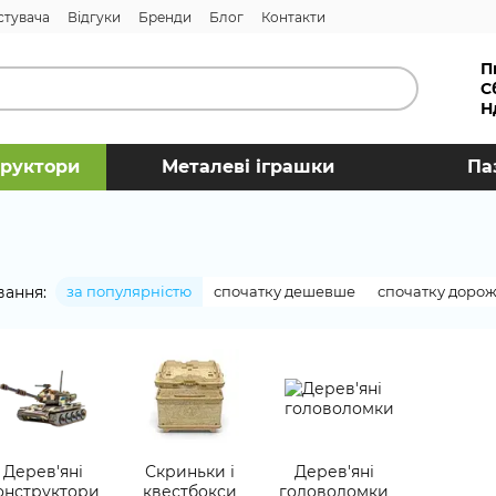
стувача
Відгуки
Бренди
Блог
Контакти
П
С
Н
труктори
Металеві іграшки
Па
вання:
за популярністю
спочатку дешевше
спочатку доро
Дерев'яні
Скриньки і
Дерев'яні
онструктори
квестбокси
головоломки