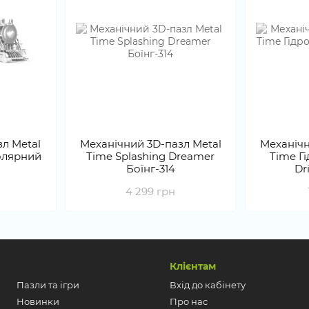
л Metal
Механічний 3D-пазл Metal
Механічн
Полярний
Time Splashing Dreamer
Time Г
Боїнг-314
Dr
4 299 грн
Клієнтам
Пазли та ігри
Вхід до кабінету
Новинки
Про нас