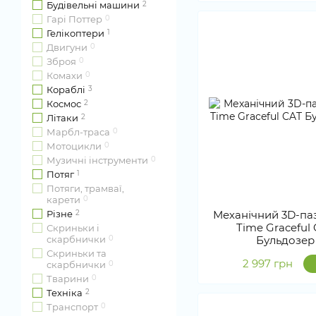
Будівельні машини
2
Гарі Поттер
0
Гелікоптери
1
Двигуни
0
Зброя
0
Комахи
0
Кораблі
3
Космос
2
Літаки
2
Марбл-траса
0
Мотоцикли
0
Музичні інструменти
0
Потяг
1
Потяги, трамваї,
карети
0
Різне
2
Механічний 3D-паз
Time Graceful
Скриньки і
скарбнички
0
Бульдозер
Скриньки та
2 997 грн
скарбнички
0
Тварини
0
Техніка
2
Транспорт
0