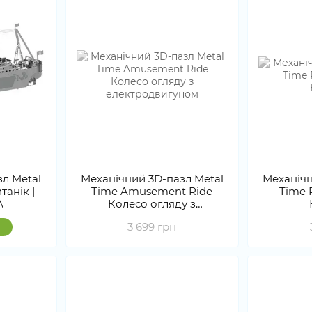
л Metal
Механічний 3D-пазл Metal
Механічн
танік |
Time Amusement Ride
Time 
A
Колесо огляду з
електродвигуном
3 699 грн