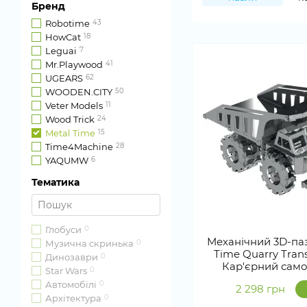
Бренд
Robotime
43
HowCat
18
Leguai
7
Mr.Playwood
41
UGEARS
62
WOODEN.CITY
50
Veter Models
11
Wood Trick
24
Metal Time
15
Time4Machine
28
YAQUMW
6
Тематика
Глобуси
0
Механічний 3D-паз
Музична скринька
0
Time Quarry Tran
Динозаври
0
Кар'єрний сам
Star Wars
0
Автомобілі
0
2 298 грн
Архітектура
0