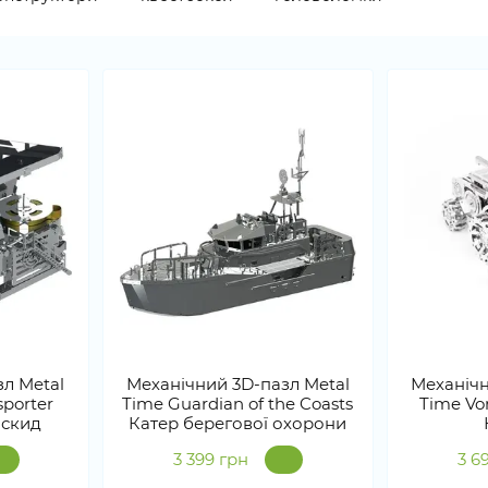
л Metal
Механічний 3D-пазл Metal
Механічн
sporter
Time Guardian of the Coasts
Time Vo
оскид
Катер берегової охорони
3 399 грн
3 6