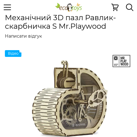
Дерев'яні конструктори
Механічні 3D пазли
Механічн
Механічний 3D пазл Равлик-
скарбничка S Mr.Playwood
Написати відгук
Відео