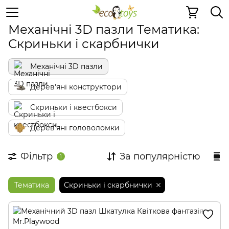
Дерев'яні конструктори
Механічні 3D пазли
Механічні 3D пазли Тематика:
Скриньки і скарбнички
Механічні 3D пазли
Дерев'яні конструктори
Скриньки і квестбокси
Дерев'яні головоломки
Фільтр
За популярністю
1
Тематика
Скриньки і скарбнички