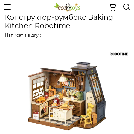
Дерев'яні конструктори
Мініатюри та букнуки
Мініа
Конструктор-румбокс Baking
Kitchen Robotime
Написати відгук