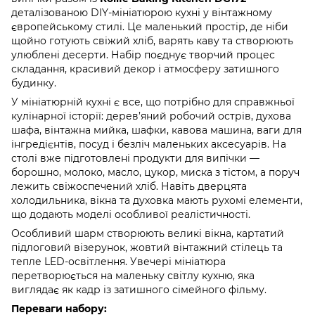
деталізованою DIY-мініатюрою кухні у вінтажному
європейському стилі. Це маленький простір, де ніби
щойно готують свіжий хліб, варять каву та створюють
улюблені десерти. Набір поєднує творчий процес
складання, красивий декор і атмосферу затишного
будинку.
У мініатюрній кухні є все, що потрібно для справжньої
кулінарної історії: дерев’яний робочий острів, духова
шафа, вінтажна мийка, шафки, кавова машина, ваги для
інгредієнтів, посуд і безліч маленьких аксесуарів. На
столі вже підготовлені продукти для випічки —
борошно, молоко, масло, цукор, миска з тістом, а поруч
лежить свіжоспечений хліб. Навіть дверцята
холодильника, вікна та духовка мають рухомі елементи,
що додають моделі особливої реалістичності.
Особливий шарм створюють великі вікна, картатий
підлоговий візерунок, жовтий вінтажний стілець та
тепле LED-освітлення. Увечері мініатюра
перетворюється на маленьку світлу кухню, яка
виглядає як кадр із затишного сімейного фільму.
Переваги набору: