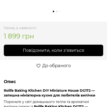
Немає в наявності
1 899 грн
Повідомити, коли з'явиться
До обраного
Опис
Rolife Baking Kitchen DIY Miniature House DG172 —
затишна мініатюрна кухня для любителів випічки
Пориньте у світ домашнього тепла та ароматної
випічки разом із
Rolife Baking Kitchen DG172
—