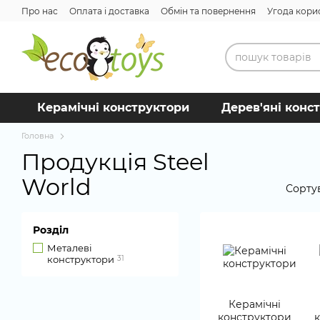
Перейти до основного контенту
Про нас
Оплата і доставка
Обмін та повернення
Угода кори
Керамічні конструктори
Дерев'яні конс
Головна
Продукція Steel
World
Сорту
Розділ
Металеві
конструктори
31
Керамічні
конструктори