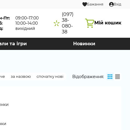
Бажання
Вхід
(097)
н-Пт:
09:00–17:00
38-
Мій кошик
б:
10:00–14:00
080-
д:
вихідний
38
зли та ігри
Новинки
Відображення:
жче
за назвою
спочатку нові
нки