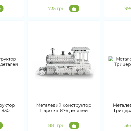
735 грн
99
руктор
Металевий конструктор
Метале
 830
Паротяг 876 деталей
Трицера
881 грн
36