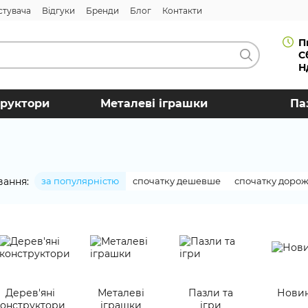
стувача
Відгуки
Бренди
Блог
Контакти
П
С
Н
труктори
Металеві іграшки
Па
вання:
за популярністю
спочатку дешевше
спочатку доро
Дерев'яні
Металеві
Пазли та
Нови
конструктори
іграшки
ігри