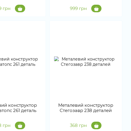
9 грн
999 грн
вий конструктор
Металевий конструктор
топс 261 деталь
Стегозавр 238 деталей
8 грн
368 грн