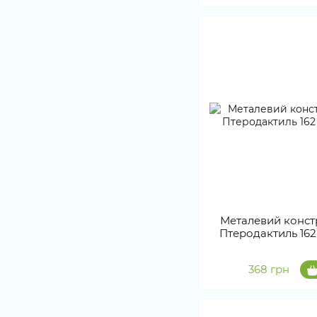
Металевий конст
Птеродактиль 162
368 грн