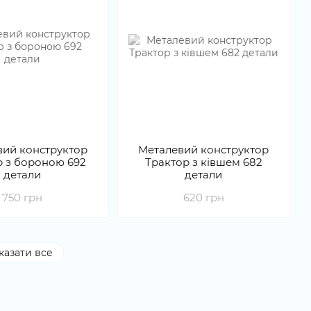
вий конструктор
Металевий конструктор
р з бороною 692
Трактор з ківшем 682
детали
детали
750 грн
620 грн
казати все