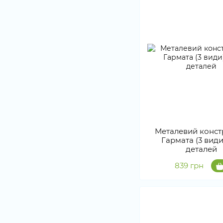
Металевий конст
Гармата (3 види
деталей
839 грн