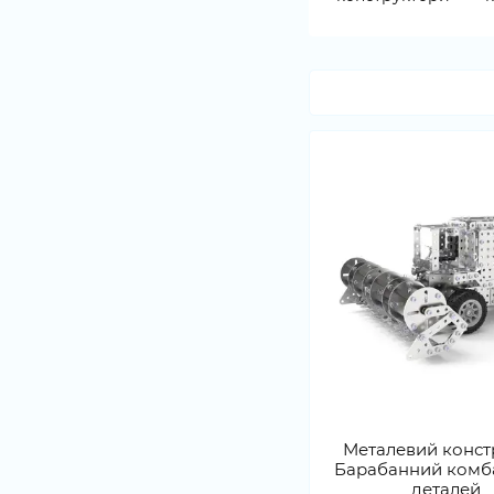
Металевий конст
Барабанний комб
деталей