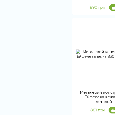
890 грн
Металевий конст
Ейфелева вежа
деталей
881 грн