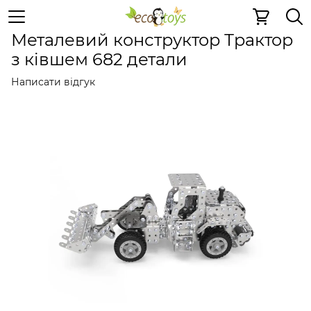
Металеві іграшки
Металеві конструктори
Металеві 
Металевий конструктор Трактор
з ківшем 682 детали
Написати відгук