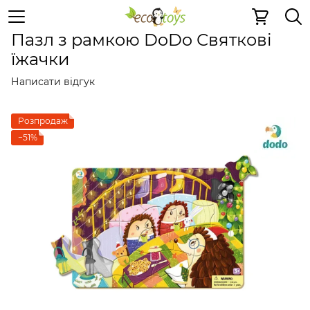
Пазли та ігри
Картонні 2D пазли
Картонні 2D пазли
Пазл з рамкою DoDo Святкові
їжачки
Написати відгук
Розпродаж
−51%