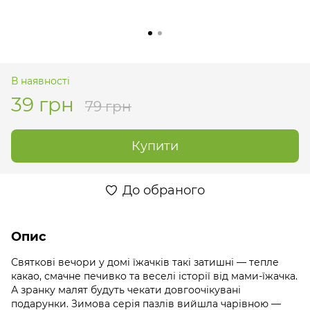
В наявності
39 грн
79 грн
Купити
До обраного
Опис
Святкові вечори у домі їжачків такі затишні — тепле
какао, смачне печивко та веселі історії від мами-їжачка.
А зранку малят будуть чекати довгоочікувані
подарунки. Зимова серія пазлів вийшла чарівною —