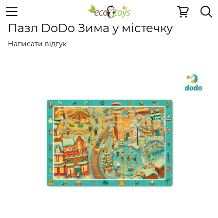
Пазли та ігри
Картонні 2D пазли
Картонні 2D пазли
Пазл DoDo Зима у містечку
Написати відгук