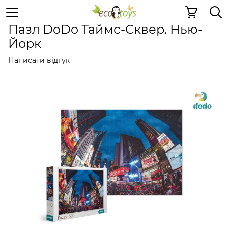
Пазли та ігри
Картонні 2D пазли
Картонні 2D пазли
Пазл DoDo Таймс-Сквер. Нью-
Йорк
Написати відгук