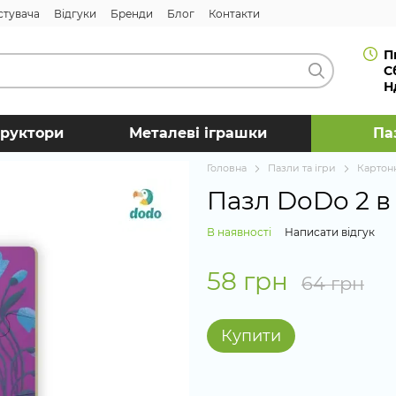
стувача
Відгуки
Бренди
Блог
Контакти
П
С
Н
труктори
Металеві іграшки
Па
Головна
Пазли та ігри
Картонн
Пазл DoDo 2 в
В наявності
Написати відгук
58 грн
64 грн
Купити