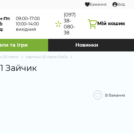
Бажання
Вхід
(097)
н-Пт:
09:00–17:00
38-
Мій кошик
б:
10:00–14:00
080-
д:
вихідний
38
зли та ігри
Новинки
і 2D пазли
Картонні 2D пазли DoDo
 1 Зайчик
В бажання