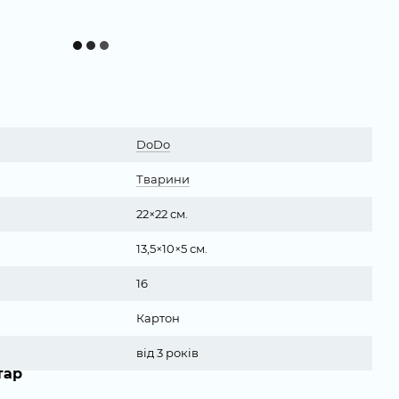
DoDo
Тварини
22×22 см.
13,5×10×5 см.
16
Картон
від 3 років
тар