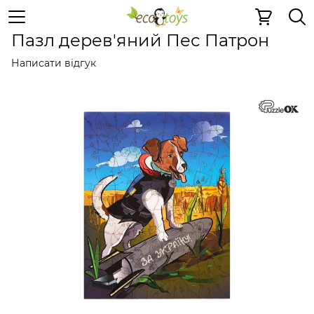
Пазли та ігри
Дерев'яні 2D пазли
Дерев'яні 2D пазли
Пазл дерев'яний Пес Патрон
Написати відгук