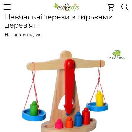
Пазли та ігри
Розумні іграшки
Розумні іграшки Tree 
Навчальні терези з гирьками
дерев'яні
Написати відгук