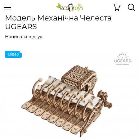
Дерев'яні конструктори
Механічні 3D пазли
Механіч
Модель Механічна Челеста
UGEARS
Написати відгук
Відео