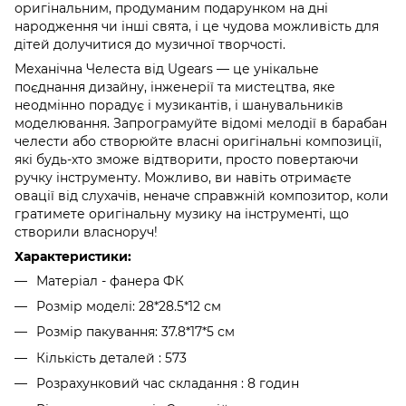
оригінальним, продуманим подарунком на дні
народження чи інші свята, і це чудова можливість для
дітей долучитися до музичної творчості.
Механічна Челеста від Ugears — це унікальне
поєднання дизайну, інженерії та мистецтва, яке
неодмінно порадує і музикантів, і шанувальників
моделювання. Запрограмуйте відомі мелодії в барабан
челести або створюйте власні оригінальні композиції,
які будь-хто зможе відтворити, просто повертаючи
ручку інструменту. Можливо, ви навіть отримаєте
овації від слухачів, неначе справжній композитор, коли
гратимете оригінальну музику на інструменті, що
створили власноруч!
Характеристики:
Матеріал - фанера ФК
Розмір моделі: 28*28.5*12 см
Розмір пакування: 37.8*17*5 см
Кількість деталей : 573
Розрахунковий час складання : 8 годин