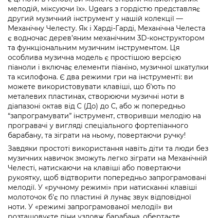
мелодій, міксуючи їх». Ugears з гордістю представляє
другий музичний інструмент у нашій колекції —
Механічну Челесту. Як і Харді-Гарді, Механічна Челеста
є водночас дерев’яним механічним 3D-конструктором
та функціональним музичним інструментом. Ця
особлива музична модель є простішою версією
піаноли і включає елементи піаніно, музичної шкатулки
та ксилофона. Є два режими гри на інструменті: ви
можете використовувати клавіші, що б’ють по
металевих пластинах, створюючи музичні ноти в
діапазоні октав від C (До) до C, або ж попередньо
“запрограмувати” інструмент, створивши мелодію на
програвачі у вигляді спеціального фортепіанного
барабану, та зіграти на ньому, повертаючи ручку!
Завдяки простоті використання навіть діти та люди без
музичних навичок зможуть легко зіграти на Механічній
Челесті, натискаючи на клавіші або повертаючи
рукоятку, щоб відтворити попередньо запрограмовані
мелодії. У «ручному режимі» при натисканні клавіші
молоточок б'є по пластині й лунає звук відповідної
ноти. У «режимі запрограмованої мелодії» ви
розташовуєте піни уздовж барабана, обертаєте