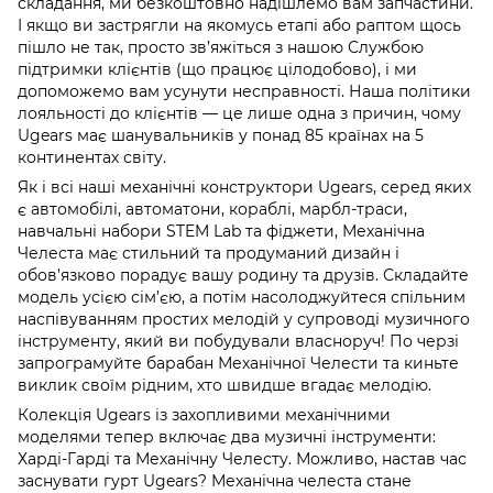
складання, ми безкоштовно надішлемо вам запчастини.
І якщо ви застрягли на якомусь етапі або раптом щось
пішло не так, просто зв’яжіться з нашою Службою
підтримки клієнтів (що працює цілодобово), і ми
допоможемо вам усунути несправності. Наша політики
лояльності до клієнтів — це лише одна з причин, чому
Ugears має шанувальників у понад 85 країнах на 5
континентах світу.
Як і всі наші механічні конструктори Ugears, серед яких
є автомобілі, автоматони, кораблі, марбл-траси,
навчальні набори STEM Lab та фіджети, Механічна
Челеста має стильний та продуманий дизайн і
обов’язково порадує вашу родину та друзів. Складайте
модель усією сім’єю, а потім насолоджуйтеся спільним
наспівуванням простих мелодій у супроводі музичного
інструменту, який ви побудували власноруч! По черзі
запрограмуйте барабан Механічної Челести та киньте
виклик своїм рідним, хто швидше вгадає мелодію.
Колекція Ugears із захопливими механічними
моделями тепер включає два музичні інструменти:
Харді-Гарді та Механічну Челесту. Можливо, настав час
заснувати гурт Ugears? Механічна челеста стане