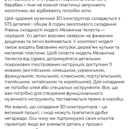
барабан, і піни на кожній пластинці запускають
молоточки, які відбивають потрібні ноти.
Цей чудовий музичний 3D-конструктор складається з
573 деталей і обіцяє 8 годин захопливого складання.
Рівень складності моделі Механічна Челеста —
середній. Усі деталі вирізані лазером на фанерних
дощечках та легко виймаються. У комплект моделі
також входять бавовняні мотузки, дерев’яні кульки та
металеві пластини. Щоб скласти модель Механічна
Челеста від Ugears, дотримуйтеся детальних
покрокових ілюстрованих інструкцій, доступних 11
мовами (англійською, німецькою, українською,
французькою, польською, іспанською, португальською,
італійською, китайською та корейською). Для складання
не потрібні клей або спеціальні інструменти. Все, що
вам потрібно для створення функціонального
музичного інструменту, поставляється прямо в коробці.
Ми знаємо, що складання 3D-конструкторів – це
великий проєкт, і іноді можуть трапитися дрібні
негаразди. Ось чому ми підтримуємо своїх клієнтів
гарантією: якщо ви зламаєте деталь у процесі