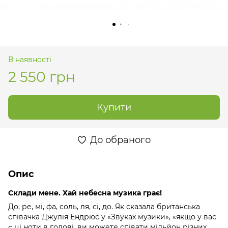
В наявності
2 550 грн
Купити
До обраного
Опис
Склади мене. Хай небесна музика грає!
До, ре, мі, фа, соль, ля, сі, до. Як сказала британська
співачка Джулія Ендрюс у «Звуках музики», «якщо у вас
є ці ноти в голові, ви можете співати мільйон різних