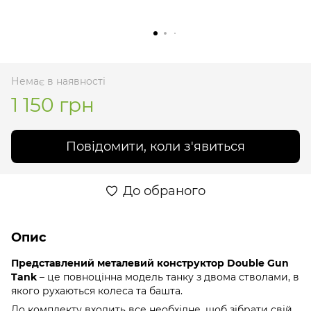
Немає в наявності
1 150 грн
Повідомити, коли з'явиться
До обраного
Опис
Представлений металевий конструктор Double Gun
Tank
– це повноцінна модель танку з двома стволами, в
якого рухаються колеса та башта.
До комплекту входить все необхідне, щоб зібрати свій