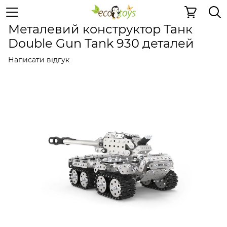
Металеві іграшки
Металеві конструктори
Металеві 
Металевий конструктор Танк
Double Gun Tank 930 деталей
Написати відгук