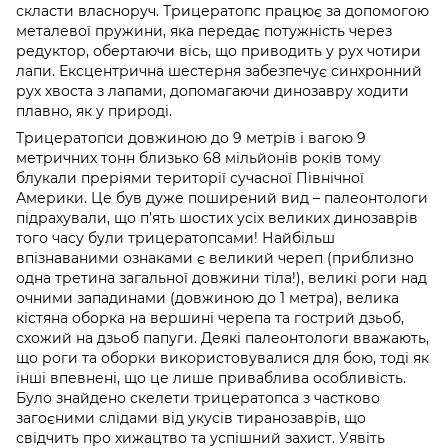
скласти власноруч. Трицератопс працює за допомогою
металевої пружини, яка передає потужність через
редуктор, обертаючи вісь, що приводить у рух чотири
лапи. Ексцентрична шестерня забезпечує синхронний
рух хвоста з лапами, допомагаючи динозавру ходити
плавно, як у природі.
Трицератопси довжиною до 9 метрів і вагою 9
метричних тонн близько 68 мільйонів років тому
блукали преріями території сучасної Північної
Америки. Це був дуже поширений вид – палеонтологи
підрахували, що п’ять шостих усіх великих динозаврів
того часу були трицератопсами! Найбільш
впізнаваними ознаками є великий череп (приблизно
одна третина загальної довжини тіла!), великі роги над
очними западинами (довжиною до 1 метра), велика
кістяна оборка на вершині черепа та гострий дзьоб,
схожий на дзьоб папуги. Деякі палеонтологи вважають,
що роги та оборки використовувалися для бою, тоді як
інші впевнені, що це лише приваблива особливість.
Було знайдено скелети трицератопса з частково
загоєними слідами від укусів тиранозаврів, що
свідчить про хижацтво та успішний захист. Уявіть