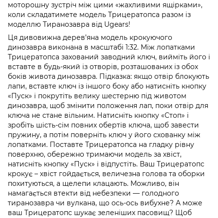
моторошну зустріч між цими «жахливими ящірками»,
коли складатимете модель Трицератопса разом із
моделлю Тиранозавра від Ugears!
Ця дивовижна дерев’яна модель крокуючого
динозавра виконана в масштабі 1:32. Між лопатками
Трицератопса захований заводний ключ, вийміть його і
вставте в будь-який із отворів, розташованих із обох
боків живота динозавра. Підказка: якщо отвір блокують
лапи, вставте ключ із іншого боку або натисніть кнопку
«Пуск» і покрутіть велику шестерню під животом
динозавра, щоб змінити положення лап, поки отвір для
ключа не стане вільним. Натисніть кнопку «Стоп» і
зробіть шість-сім повних обертів ключа, щоб завести
пружину, а потім поверніть ключ у його схованку між
лопатками. Поставте Трицератопса на гладку рівну
поверхню, обережно тримаючи модель за хвіст,
натисніть кнопку «Пуск» і відпустіть. Ваш Трицератопс
крокує – хвіст гойдається, величезна голова та оборки
похитуються, а щелепи клацають. Можливо, він
намагається втекти від небезпеки — голодного
тиранозавра чи вулкана, що ось-ось вибухне? А може
ваш Трицератопс шукає зеленіших пасовищ? Щоб