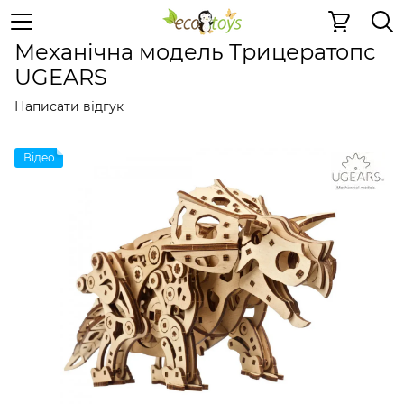
Дерев'яні конструктори
Механічні 3D пазли
Механіч
Механічна модель Трицератопс
UGEARS
Написати відгук
Відео