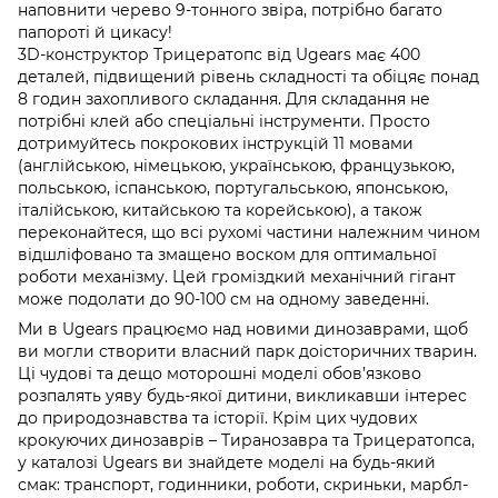
наповнити черево 9-тонного звіра, потрібно багато
папороті й цикасу!
3D-конструктор Трицератопс від Ugears має 400
деталей, підвищений рівень складності та обіцяє понад
8 годин захопливого складання. Для складання не
потрібні клей або спеціальні інструменти. Просто
дотримуйтесь покрокових інструкцій 11 мовами
(англійською, німецькою, українською, французькою,
польською, іспанською, португальською, японською,
італійською, китайською та корейською), а також
переконайтеся, що всі рухомі частини належним чином
відшліфовано та змащено воском для оптимальної
роботи механізму. Цей громіздкий механічний гігант
може подолати до 90-100 см на одному заведенні.
Ми в Ugears працюємо над новими динозаврами, щоб
ви могли створити власний парк доісторичних тварин.
Ці чудові та дещо моторошні моделі обов’язково
розпалять уяву будь-якої дитини, викликавши інтерес
до природознавства та історії. Крім цих чудових
крокуючих динозаврів – Тиранозавра та Трицератопса,
у каталозі Ugears ви знайдете моделі на будь-який
смак: транспорт, годинники, роботи, скриньки, марбл-