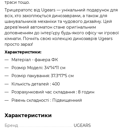
траси тощо.
Трицератопс від Ugears — унікальний подарунок для
всіх, хто захоплюється динозаврами, а також для
шанувальників механіки та чудового дизайну. Цей
дерев'яний автоматон стане оригінальним
доповненням до інтер’єру будь-якого офісу чи ігрової
кімнати. Почніть свою колекцію динозаврів Ugears
просто зараз!
Характеристики:
Матеріал - фанера ФК
Розмір Моделі: 34*14*11 см
Розмір пакування: 37.3*17*5 см
Кількість деталей : 400
Розрахунковий час складання : 8 годин
Рівень складності : Підвищенний
Характеристики
Бренд
UGEARS