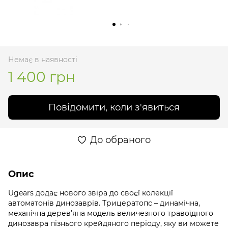
Немає в наявності
1 400 грн
Повідомити, коли з'явиться
До обраного
Опис
Ugears додає нового звіра до своєї колекції
автоматонів динозаврів. Трицератопс – динамічна,
механічна дерев’яна модель величезного травоїдного
динозавра пізнього крейдяного періоду, яку ви можете