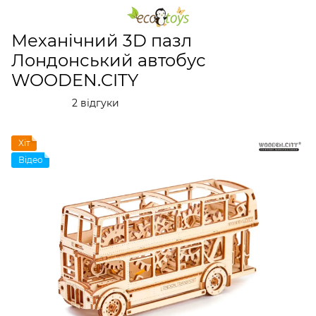
Дерев'яні конструктори
Механічні 3D пазли
Механіч
Механічний 3D пазл
Лондонський автобус
WOODEN.CITY
2 відгуки
Хіт
Відео