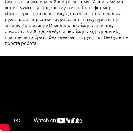
Динозаври жили мільйони років тому. Машинами ми
користуємося у щоденному житті. Трансформер
«Динокар» – приклад стику двох епох, що за декілька
рухів перетворюється з динозавра на футурістичну
автівку. Дерев’яну 3D-модель необхідно спочатку
створити з 206 деталей, які необхідно від’єднати від
планшетів і зібрати без клею за інструкцією. Це буде не
проста робота!