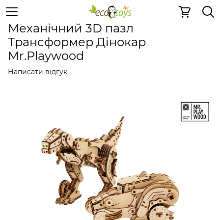
Дерев'яні конструктори
Механічні 3D пазли
Механічн
Механічний 3D пазл
Трансформер Дінокар
Mr.Playwood
Написати відгук