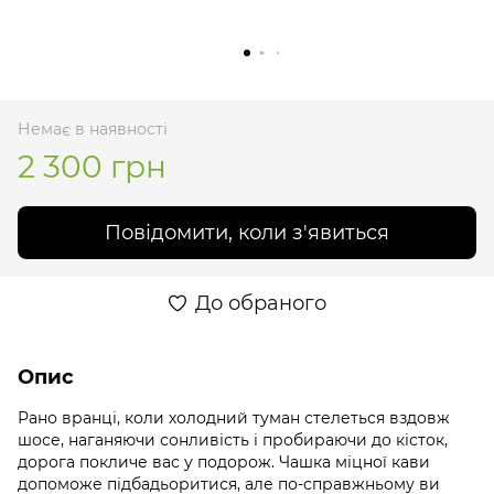
Немає в наявності
2 300 грн
Повідомити, коли з'явиться
До обраного
Опис
Рано вранці, коли холодний туман стелеться вздовж
шосе, наганяючи сонливість і пробираючи до кісток,
дорога покличе вас у подорож. Чашка міцної кави
допоможе підбадьоритися, але по-справжньому ви