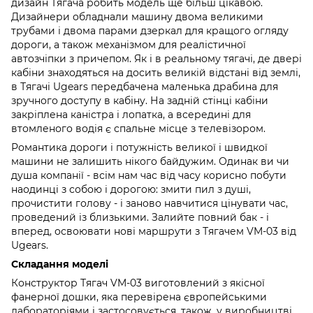
дизайн Тягача робить модель ще більш цікавою.
Дизайнери обладнали машину двома великими
трубами і двома парами дзеркал для кращого огляду
дороги, а також механізмом для реалістичної
автозчіпки з причепом. Як і в реальному тягачі, де двері
кабіни знаходяться на досить великій відстані від землі,
в Тягачі Ugears передбачена маленька драбина для
зручного доступу в кабіну. На задній стінці кабіни
закріплена каністра і лопатка, а всередині для
втомленого водія є спальне місце з телевізором.
Романтика дороги і потужність великої і швидкої
машини не залишить нікого байдужим. Одинак ви чи
душа компанії - всім нам час від часу корисно побути
наодинці з собою і дорогою: змити пил з душі,
прочистити голову - і заново навчитися цінувати час,
проведений із близькими. Залийте повний бак - і
вперед, освоювати нові маршрути з Тягачем VM-03 від
Ugears.
Складання моделі
Конструктор Тягач VM-03 виготовлений з якісної
фанерної дошки, яка перевірена європейськими
лабораторіями і застосовується, також, у виробництві