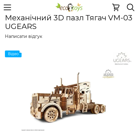
Дерев'яні конструктори
Механічні 3D пазли
Механіч
Механічний 3D пазл Тягач VM-03
UGEARS
Написати відгук
Відео