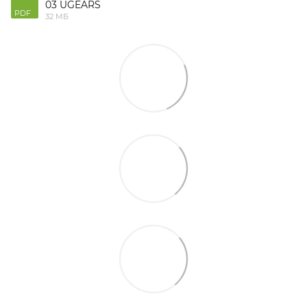
03 UGEARS
PDF
32 МБ