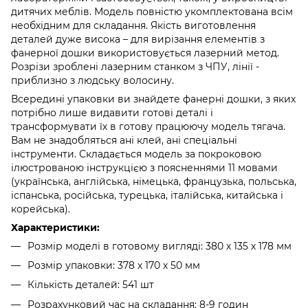
дитячих меблів. Модель повністю укомплектована всім
необхідним для складання. Якість виготовлення
деталей дуже висока – для вирізання елементів з
фанерної дошки використовується лазерний метод.
Pозрізи зроблені лазерним станком з ЧПУ, лінії -
приблизно з людську волосину.
Всередині упаковки ви знайдете фанерні дошки, з яких
потрібно лише видавити готові деталі і
трансформувати їх в готову працюючу модель тягача.
Вам не знадобляться ані клей, ані спеціальні
інструменти. Складається модель за покроковою
ілюстрованою інструкцією з поясненнями 11 мовами
(українська, англійська, німецька, французька, польська,
іспанська, російська, турецька, італійська, китайська і
корейська).
Характеристики:
Розмір моделі в готовому вигляді: 380 х 135 х 178 мм
Розмір упаковки: 378 х 170 х 50 мм
Кількість деталей: 541 шт
Розрахунковий час на складання: 8-9 годин