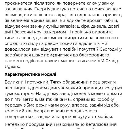
прокинетеся після того, як повернете ключ у замку
запалювання. Енергія двигуна потече по венах вашого
вісімнадцятиколісного звіра, і він вдоволено заричить,
як величезна хижа кішка. Ви вдихаєте аромат кабіни,
відчуваючи звичну суміш запахів: шкіра, дизель, довгі
дні і безсонні ночі за кермом - і повільно виводите
тягач на шосе, де він зможе випустити на волю свою
справжню силу і з ревом помчати вдалечінь. Чи
доводилося вам відчувати подібні почуття ? Сьогодні у
вас з'явився шанс приєднатися до благородного
племені водіїв вантажних машин з тягачем VM-03 від
Ugears.
Характеристика моделі
Великий і потужний, Тягач обладнаний працюючим
шестициліндровим двигуном, який приводиться у рух
гумомотором. На одному заводі модель може проїхати
до п'яти метрів. Вантажівка має справжню коробку
передач з 3ма режимами руху: вперед, задній хід або
холостий хід. Амортизовані передні колеса
повертаються, задаючи напрямок руху автомобіля.
Ретельно продуманий і максимально деталізований