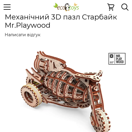
Дерев'яні конструктори
Механічні 3D пазли
Механічн
Механічний 3D пазл Старбайк
Mr.Playwood
Написати відгук