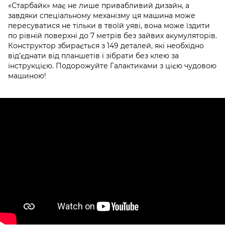
«Старбайк» має не лише привабливий дизайн, а
завдяки спеціальному механізму ця машина може
пересуватися не тільки в твоїй уяві, вона може їздити
по рівній поверхні до 7 метрів без зайвих акумуляторів.
Конструктор збирається з 149 деталей, які необхідно
від’єднати від планшетів і зібрати без клею за
інструкцією. Подорожуйте Галактиками з цією чудовою
машиною!