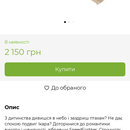
В наявності
2 150 грн
Купити
До обраного
Опис
З дитинства дивишся в небо і заздриш птахам? Не дає
спокою подвиг Ікара? Доторкнися до романтики
висоти і швидкості, зібравши SpeedFighter. Стрімкість,