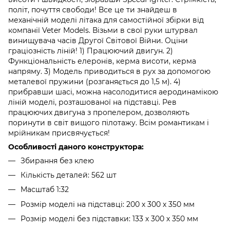
політ, почуття свободи! Все це ти знайдеш в
механічній моделі літака для самостійної збірки від
компанії Veter Models. Візьми в свої руки штурвал
винищувача часів Другої Світової Війни. Оціни
граціозність ліній! 1) Працюючий двигун. 2)
Функціональність елеронів, керма висоти, керма
напряму. 3) Модель приводиться в рух за допомогою
металевої пружини (розганяється до 1,5 м). 4)
прибравши шасі, можна насолодитися аеродинамікою
ліній моделі, розташованої на підставці. Рев
працюючих двигуна з пропелером, дозволяють
поринути в світ вищого пілотажу. Всім романтикам і
мрійникам присвячується!
Особливості даного конструктора:
Збирання без клею
Кількість деталей: 562 шт
Масштаб 1:32
Розмір моделі на підставці: 200 х 300 х 350 мм
Розмір моделі без підставки: 133 х 300 х 350 мм