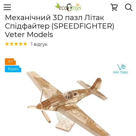
Дерев'яні конструктори
Механічні 3D пазли
Механічн
Механічний 3D пазл Літак
Спідфайтер (SPEEDFIGHTER)
Veter Models
1 відгук
Хіт
Відео