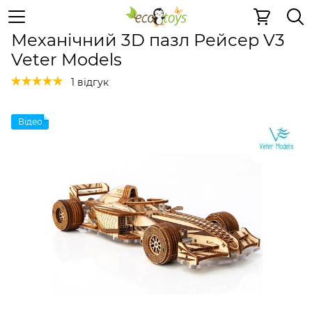
Дерев'яні конструктори
Механічні 3D пазли
Механічн
Механічний 3D пазл Рейсер V3
Veter Models
1 відгук
Відео