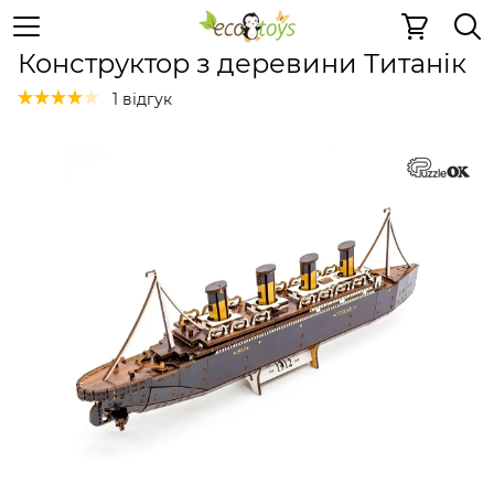
Дерев'яні конструктори
Дерев'яні конструктори
Дер
Конструктор з деревини Титанік
1 відгук