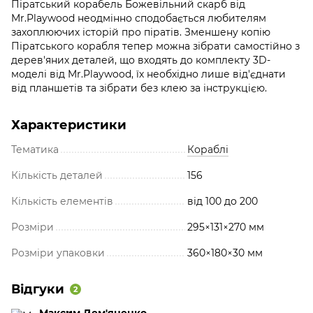
Піратський корабель Божевільний скарб від
Mr.Playwood неодмінно сподобається любителям
захоплюючих історій про піратів. Зменшену копію
Піратського корабля тепер можна зібрати самостійно з
дерев'яних деталей, що входять до комплекту 3D-
моделі від Mr.Playwood, їх необхідно лише від'єднати
від планшетів та зібрати без клею за інструкцією.
Характеристики
Тематика
Кораблі
Кількість деталей
156
Кількість елементів
від 100 до 200
Розміри
295×131×270 мм
Розміри упаковки
360×180×30 мм
Відгуки
2
Максим Дем'яненко