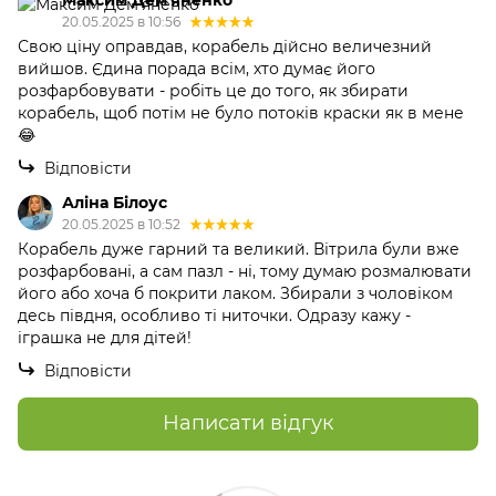
20.05.2025 в 10:56
Свою ціну оправдав, корабель дійсно величезний
вийшов. Єдина порада всім, хто думає його
розфарбовувати - робіть це до того, як збирати
корабель, щоб потім не було потоків краски як в мене
😂
Відповісти
Аліна Білоус
20.05.2025 в 10:52
Корабель дуже гарний та великий. Вітрила були вже
розфарбовані, а сам пазл - ні, тому думаю розмалювати
його або хоча б покрити лаком. Збирали з чоловіком
десь півдня, особливо ті ниточки. Одразу кажу -
іграшка не для дітей!
Відповісти
Написати відгук