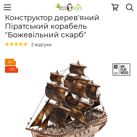
Дерев'яні конструктори
Дерев'яні конструктори
Дер
Конструктор дерев'яний
Піратський корабель
"Божевільний скарб"
2 відгуки
Хіт
−3%