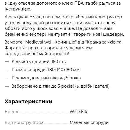
з'єднуються за допомогою клею ПВА, та збирається за
інструкцією.
А ось цікаве: якщо ви помістите зібраний конструктор
у теплу воду, клей розчиниться, і ви зможете знову
зібрати його у щось зовсім інше. Це дозволяє вам
безкінечно експериментувати і творити нові шедеври.
Замовте "Medieval well. Криницю" від "Країна замків та
Фортець" зараз та пориньте у давні часи
середньовічної майстерності!
Кількість деталей: 150 шт.
Розмір споруди: 180х140х180 мм.
Рекомендований вік: від 5 років
Заборонено дітям до 3 років! (Є дрібні деталі)
Характеристики
Бренд
Wise Elk
Вид конструктора
Маленькі споруди