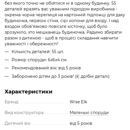
без якого точно не обійтися ні в одному будинку. 55
деталей вразять вас уважним підходом виробника -
окрема чорна черепиця на картонній підложці для даху
будиночка, червоні стіни, сірі колони для входу. І над
входом обов'язково повісьте кісточку, щоб було
зрозуміло, хто мешканець будиночка. Радимо збирати
разом з дитиною - щоб в процесі складання навчити
уважності і обережності!
Кількість деталей: 55 шт.
Розмір споруди: 6х6х4 см.
Рекомендований вік: від 5 років
Заборонено дітям до 3 років! (Є дрібні деталі)
Характеристики
Бренд
Wise Elk
Вид конструктора
Маленькі споруди
Дитячий вік
від 5 років