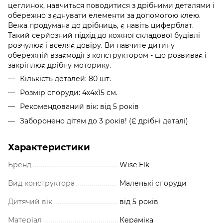
цеглинок, навчиться поводитися з дрібними деталями і
обережно з'єднувати елементи за допомогою клею.
Вежа продумана до дрібниць, є навіть циферблат.
Такий серйозний підхід до кожної складової будівлі
розчулює і вселяє довіру. Ви навчите дитину
обережній взаємодії з конструктором - що розвиває і
закріплює дрібну моторику.
Кількість деталей: 80 шт.
Розмір споруди: 4х4х15 см.
Рекомендований вік: від 5 років
Заборонено дітям до 3 років! (Є дрібні деталі)
Характеристики
Бренд
Wise Elk
Вид конструктора
Маленькі споруди
Дитячий вік
від 5 років
Матеріал
Кераміка