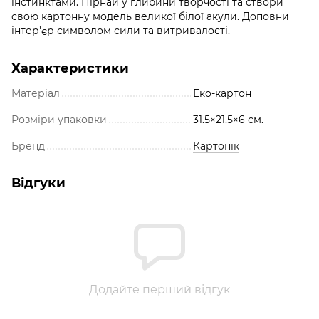
інстинктами. Пірнай у глибини творчості та створи
свою картонну модель великої білої акули. Доповни
інтер'єр символом сили та витривалості.
Характеристики
Матеріал
Еко-картон
Розміри упаковки
31.5×21.5×6 см.
Бренд
Картонік
Відгуки
Додайте перший відгук