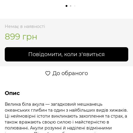
Немає в наявності
899 грн
Повідомити, коли з'явиться
До обраного
Опис
Велика біла акула — загадковий мешканець
океанських глибин та один з найбільших видів хижаків.
Ці неймовірні істоти викликають захоплення та страх, а
також вражають своєю силою і майстерністю в
полюванні. Акули розумні й наділені відмінними