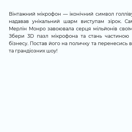
Вінтажний мікрофон — іконічний символ голлів
надавав унікальний шарм виступам зірок. С
Мерлін Монро завоювала серця мільйонів свої
Збери 3D пазл мікрофона та стань частиною л
бізнесу. Постав його на поличку та перенесись 
та грандіозних шоу!