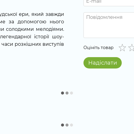
удської ери, який завжди
аме за допомогою нього
ми солодкими мелодіями.
егендарної історії шоу-
в часи розкішних виступів
Оцініть товар
Надіслати