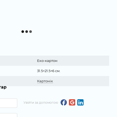
Еко-картон
31.5×21.5×6 см.
Картонік
тар
Увійти за допомогою