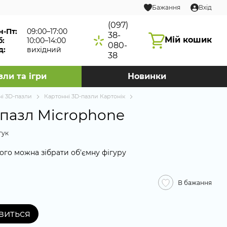
Бажання
Вхід
(097)
н-Пт:
09:00–17:00
38-
Мій кошик
б:
10:00–14:00
080-
д:
вихідний
38
зли та ігри
Новинки
ні 3D-пазли
Картонні 3D-пазли Картонік
пазл Microphone
гук
ого можна зібрати об'ємну фігуру
В бажання
явиться