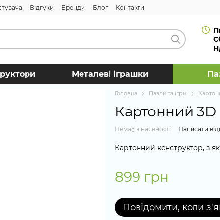
стувача
Відгуки
Бренди
Блог
Контакти
П
С
Н
труктори
Металеві іграшки
Па
Головна
Пазли та ігри
Картон
Картонний 3D 
Немає в наявності
Написати від
Картонний конструктор, з як
899 грн
Повідомити, коли з'